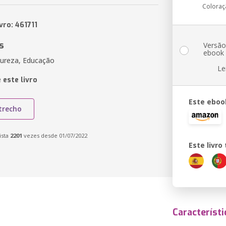
Coloraç
vro: 461711
s
Versã
ebook
ureza, Educação
Le
 este livro
Este eboo
trecho
ista
2201
vezes desde 01/07/2022
Este livr
Característi