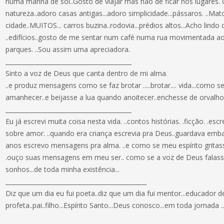
numa manhã de sol..Gosto de viajar mas não de ficar nos lugares. Go
natureza..adoro casas antigas...adoro simplicidade...pássaros. ..Mato
cidade..MUITOS... carros buzina..rodovia...prédios altos...Acho lin
..edifícios..gosto de me sentar num café numa rua movimentada ao a
parques. ..Sou assim uma apreciadora.
__________________________________________
Sinto a voz de Deus que canta dentro de mi alma.
..e produz mensagens como se faz brotar .....brotar.... vida...como 
amanhecer..e beijasse a lua quando anoitecer..enchesse de orvalho
__________________________________________
Eu já escrevi muita coisa nesta vida. ..contos histórias. .ficção. .es
sobre amor. ..quando era criança escrevia pra Deus..guardava emba
anos escrevo mensagens pra alma. ..e como se meu espírito gritass
.ouço suas mensagens em meu ser.. como se a voz de Deus falas
sonhos...de toda minha existência...
_______________________________________________
Diz que um dia eu fui poeta..diz que um dia fui mentor...educador d
profeta..pai..filho...Espírito Santo...Deus conosco...em toda jorna