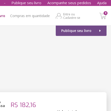
-
Publique seu livro
Acompanhe seus pedidos
Ajuda
0
Entre ou
ivro
Compras em quantidade
Cadastre-se
Publique seu livro
o
R$ 182,16
ssa