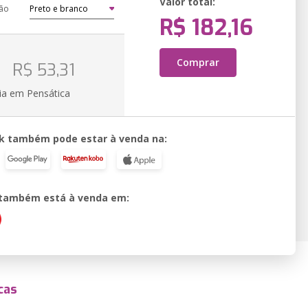
Valor total:
ão
R$ 182,16
o
Comprar
R$ 53,31
ia em Pensática
k também pode estar à venda na:
o também está à venda em:
cas