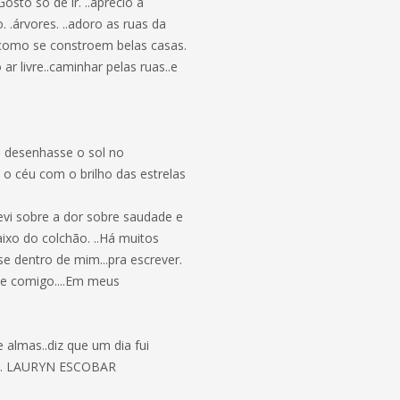
sto só de ir. ..aprecio a
. .árvores. ..adoro as ruas da
do como se constroem belas casas.
r livre..caminhar pelas ruas..e
se desenhasse o sol no
 o céu com o brilho das estrelas
crevi sobre a dor sobre saudade e
ixo do colchão. ..Há muitos
e dentro de mim...pra escrever.
se comigo....Em meus
e almas..diz que um dia fui
da ... LAURYN ESCOBAR