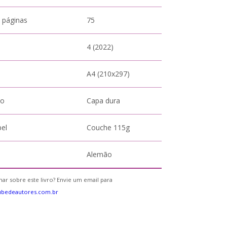
 páginas
75
4 (2022)
A4 (210x297)
to
Capa dura
pel
Couche 115g
Alemão
ar sobre este livro? Envie um email para
ubedeautores.com.br