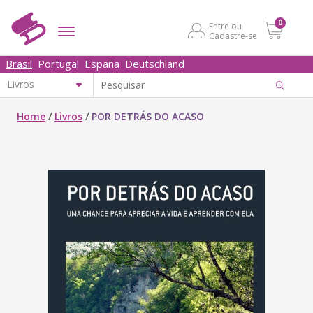
0
Entre ou
Cadastre-se
Brasil
Portugal
España
Deutschland
Home
/
Livros
/
POR DETRÁS DO ACASO