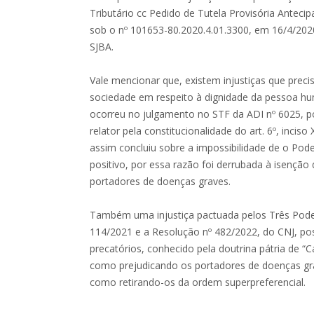
Tributário cc Pedido de Tutela Provisória Anteci
sob o nº 101653-80.2020.4.01.3300, em 16/4/2020
SJBA.
Vale mencionar que, existem injustiças que prec
sociedade em respeito à dignidade da pessoa h
ocorreu no julgamento no STF da ADI nº 6025, po
relator pela constitucionalidade do art. 6º, inciso
assim concluiu sobre a impossibilidade de o Pode
positivo, por essa razão foi derrubada à isenção 
portadores de doenças graves.
Também uma injustiça pactuada pelos Três Poder
114/2021 e a Resolução nº 482/2022, do CNJ, p
precatórios, conhecido pela doutrina pátria de “C
como prejudicando os portadores de doenças gra
como retirando-os da ordem superpreferencial.