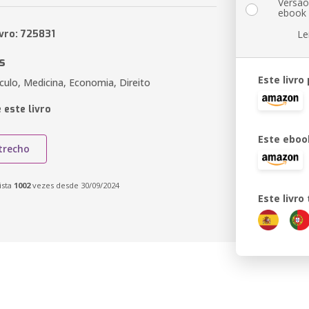
Versã
ebook
ivro: 725831
Le
s
Este livro
culo, Medicina, Economia, Direito
 este livro
Este eboo
trecho
ista
1002
vezes desde 30/09/2024
Este livr