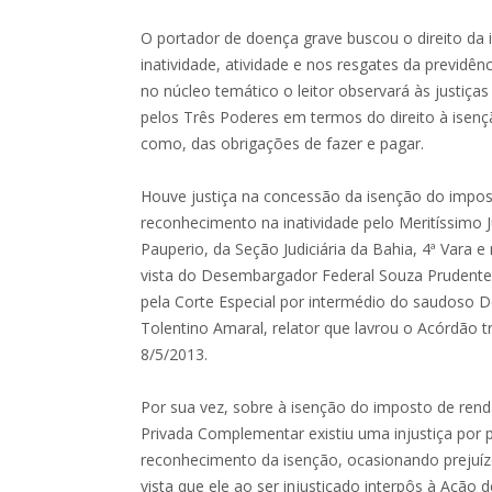
O portador de doença grave buscou o direito da
inatividade, atividade e nos resgates da previdê
no núcleo temático o leitor observará às justiças
pelos Três Poderes em termos do direito à isen
como, das obrigações de fazer e pagar.
Houve justiça na concessão da isenção do impos
reconhecimento na inatividade pelo Meritíssimo
Pauperio, da Seção Judiciária da Bahia, 4ª Vara e
vista do Desembargador Federal Souza Prudente
pela Corte Especial por intermédio do saudoso 
Tolentino Amaral, relator que lavrou o Acórdão 
8/5/2013.
Por sua vez, sobre à isenção do imposto de rend
Privada Complementar existiu uma injustiça por 
reconhecimento da isenção, ocasionando prejuízo
vista que ele ao ser injustiçado interpôs à Ação 