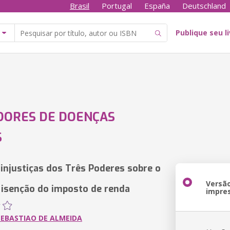
Brasil
Portugal
España
Deutschland
Publique seu l
DORES DE DOENÇAS
S
 injustiças dos Três Poderes sobre o
Versã
a isenção do imposto de renda
impre
EBASTIAO DE ALMEIDA