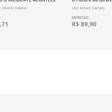
 O INCIDENTE ACONTECE
O Futuro do Direit
 Oliveira Babilon
Lírio Amaro Damary
O
IMPRESSO
,71
R$ 89,90