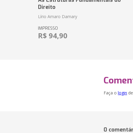
As Estruturas Fundamentais do
Direito
Lírio Amaro Damary
IMPRESSO
R$ 94,90
Coment
Faça o
login
dei
0 comentár