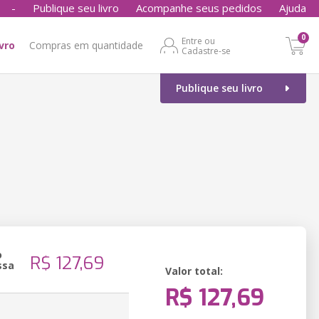
-
Publique seu livro
Acompanhe seus pedidos
Ajuda
0
Entre ou
ivro
Compras em quantidade
Cadastre-se
Publique seu livro
o
R$ 127,69
ssa
Valor total:
R$ 127,69