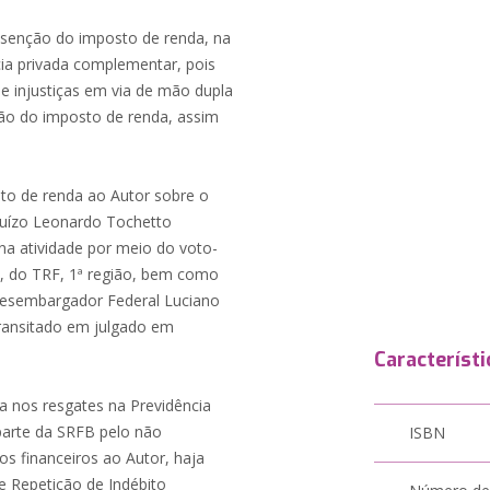
 isenção do imposto de renda, na
ncia privada complementar, pois
 e injustiças em via de mão dupla
ção do imposto de renda, assim
to de renda ao Autor sobre o
 Juízo Leonardo Tochetto
 na atividade por meio do voto-
, do TRF, 1ª região, bem como
Desembargador Federal Luciano
transitado em julgado em
Característi
a nos resgates na Previdência
parte da SRFB pelo não
ISBN
s financeiros ao Autor, haja
de Repetição de Indébito