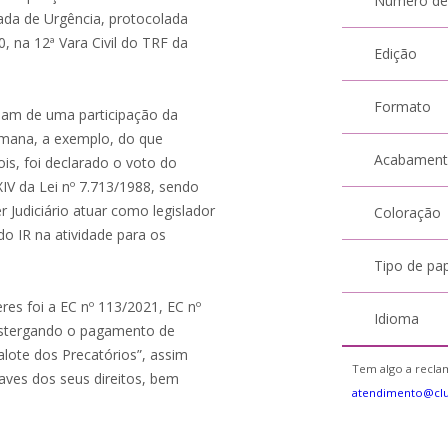
Número de
pada de Urgência, protocolada
, na 12ª Vara Civil do TRF da
Edição
Formato
isam de uma participação da
umana, a exemplo, do que
Acabamen
is, foi declarado o voto do
 XIV da Lei nº 7.713/1988, sendo
r Judiciário atuar como legislador
Coloração
do IR na atividade para os
Tipo de pa
es foi a EC nº 113/2021, EC nº
Idioma
ostergando o pagamento de
alote dos Precatórios”, assim
Tem algo a reclam
ves dos seus direitos, bem
atendimento@cl