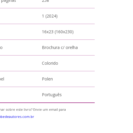
 páginas
258
1 (2024)
16x23 (160x230)
to
Brochura c/ orelha
Colorido
pel
Polen
Português
ar sobre este livro? Envie um email para
ubedeautores.com.br