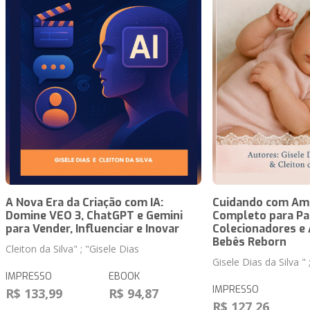
A Nova Era da Criação com IA:
Cuidando com Amo
Domine VEO 3, ChatGPT e Gemini
Completo para Pai
para Vender, Influenciar e Inovar
Colecionadores e
Bebês Reborn
Cleiton da Silva" ; "Gisele Dias
Gisele Dias da Silva " 
IMPRESSO
EBOOK
IMPRESSO
R$ 133,99
R$ 94,87
R$ 127,26