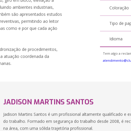
, giro em bloco, elevação a
luindo ambientes industriais,
Coloração
 Também são apresentados estudos
eventivas, permitindo ao leitor
Tipo de pa
mas como e por que cada ação
Idioma
adronização de procedimentos,
Tem algo a reclam
da atuação coordenada da
atendimento@cl
umanas.
JADISON MARTINS SANTOS
Jadison Martins Santos é um profissional altamente qualificado e 
do trabalho. Formado em segurança do trabalho desde 2008, é re
na área, com uma sólida trajetória profissional.