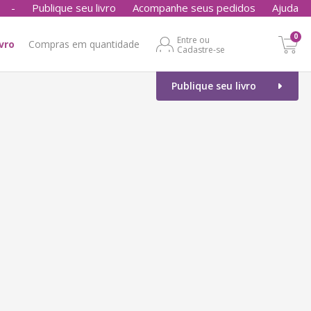
-
Publique seu livro
Acompanhe seus pedidos
Ajuda
0
Entre ou
ivro
Compras em quantidade
Cadastre-se
Publique seu livro