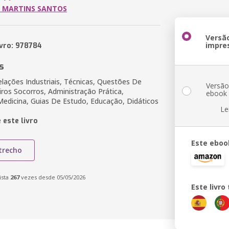
N MARTINS SANTOS
Versã
impre
ivro: 978784
s
elações Industriais, Técnicas, Questões De
Versã
iros Socorros, Administração Prática,
ebook
Medicina, Guias De Estudo, Educação, Didáticos
Le
 este livro
Este eboo
trecho
ista
267
vezes desde 05/05/2026
Este livr