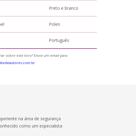
Preto e branco
pel
Polen
Português
ar sobre este livro? Envie um email para
ubedeautores.com.br
experiente na área de segurança
conhecido como um especialista