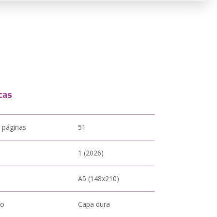
cas
 páginas
51
1 (2026)
A5 (148x210)
to
Capa dura