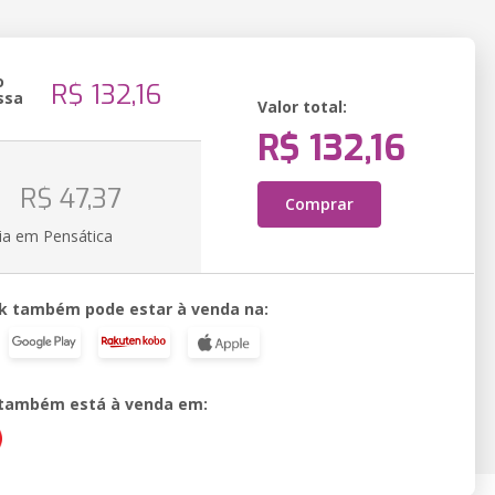
o
R$ 132,16
ssa
Valor total:
R$ 132,16
o
R$ 47,37
Comprar
ia em Pensática
k também pode estar à venda na:
o também está à venda em: