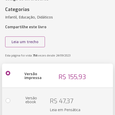
Categorias
Infantil, Educação, Didáticos
Compartilhe este livro
Leia um trecho
Esta página foi vista
756
vezes desde 24/09/2023
Versão
R$ 155,93
impressa
Versão
R$ 47,37
ebook
Leia em Pensática