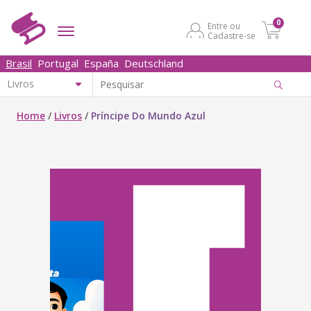
0
Entre ou
Cadastre-se
Brasil
Portugal
España
Deutschland
Home
/
Livros
/
Príncipe Do Mundo Azul