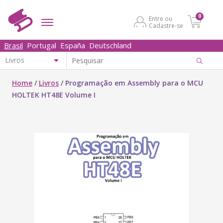
0
Entre ou
Cadastre-se
Brasil
Portugal
España
Deutschland
Home
/
Livros
/
Programação em Assembly para o MCU
HOLTEK HT48E Volume I