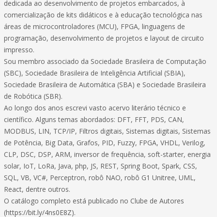
dedicada ao desenvolvimento de projetos embarcados, à
comercialização de kits didáticos e à educação tecnológica nas
áreas de microcontroladores (MCU), FPGA, linguagens de
programação, desenvolvimento de projetos e layout de circuito
impresso.
Sou membro associado da Sociedade Brasileira de Computação
(SBC), Sociedade Brasileira de Inteligência Artificial (SBIA),
Sociedade Brasileira de Automática (SBA) e Sociedade Brasileira
de Robótica (SBR).
Ao longo dos anos escrevi vasto acervo literário técnico e
científico. Alguns temas abordados: DFT, FFT, PDS, CAN,
MODBUS, LIN, TCP/IP, Filtros digitais, Sistemas digitais, Sistemas
de Potência, Big Data, Grafos, PID, Fuzzy, FPGA, VHDL, Verilog,
CLP, DSC, DSP, ARM, inversor de frequência, soft-starter, energia
solar, IoT, LoRa, Java, php, JS, REST, Spring Boot, Spark, CSS,
SQL, VB, VC#, Perceptron, robô NAO, robô G1 Unitree, UML,
React, dentre outros.
O catálogo completo está publicado no Clube de Autores
(https://bit.ly/4ns0E8Z).