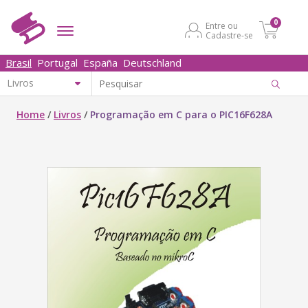
0
Entre ou
Cadastre-se
Brasil
Portugal
España
Deutschland
Home
/
Livros
/
Programação em C para o PIC16F628A