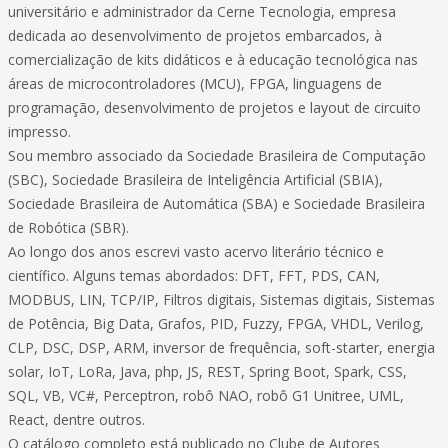
universitário e administrador da Cerne Tecnologia, empresa
dedicada ao desenvolvimento de projetos embarcados, à
comercialização de kits didáticos e à educação tecnológica nas
áreas de microcontroladores (MCU), FPGA, linguagens de
programação, desenvolvimento de projetos e layout de circuito
impresso.
Sou membro associado da Sociedade Brasileira de Computação
(SBC), Sociedade Brasileira de Inteligência Artificial (SBIA),
Sociedade Brasileira de Automática (SBA) e Sociedade Brasileira
de Robótica (SBR).
Ao longo dos anos escrevi vasto acervo literário técnico e
científico. Alguns temas abordados: DFT, FFT, PDS, CAN,
MODBUS, LIN, TCP/IP, Filtros digitais, Sistemas digitais, Sistemas
de Potência, Big Data, Grafos, PID, Fuzzy, FPGA, VHDL, Verilog,
CLP, DSC, DSP, ARM, inversor de frequência, soft-starter, energia
solar, IoT, LoRa, Java, php, JS, REST, Spring Boot, Spark, CSS,
SQL, VB, VC#, Perceptron, robô NAO, robô G1 Unitree, UML,
React, dentre outros.
O catálogo completo está publicado no Clube de Autores