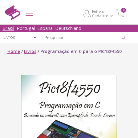
0
Entre ou
Cadastre-se
Brasil
Portugal
España
Deutschland
Home
/
Livros
/
Programação em C para o PIC18F4550