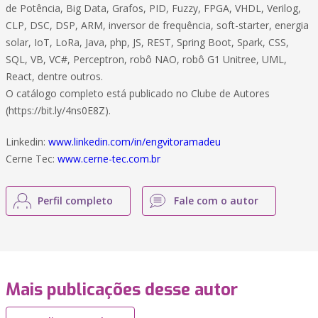
de Potência, Big Data, Grafos, PID, Fuzzy, FPGA, VHDL, Verilog,
CLP, DSC, DSP, ARM, inversor de frequência, soft-starter, energia
solar, IoT, LoRa, Java, php, JS, REST, Spring Boot, Spark, CSS,
SQL, VB, VC#, Perceptron, robô NAO, robô G1 Unitree, UML,
React, dentre outros.
O catálogo completo está publicado no Clube de Autores
(https://bit.ly/4ns0E8Z).
Linkedin:
www.linkedin.com/in/engvitoramadeu
Cerne Tec:
www.cerne-tec.com.br
Perfil completo
Fale com o autor
Mais publicações desse autor