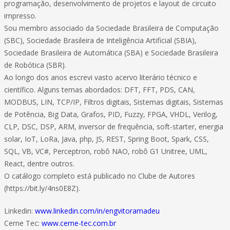
programação, desenvolvimento de projetos e layout de circuito
impresso.
Sou membro associado da Sociedade Brasileira de Computação
(SBC), Sociedade Brasileira de Inteligência Artificial (SBIA),
Sociedade Brasileira de Automática (SBA) e Sociedade Brasileira
de Robótica (SBR).
Ao longo dos anos escrevi vasto acervo literário técnico e
científico. Alguns temas abordados: DFT, FFT, PDS, CAN,
MODBUS, LIN, TCP/IP, Filtros digitais, Sistemas digitais, Sistemas
de Potência, Big Data, Grafos, PID, Fuzzy, FPGA, VHDL, Verilog,
CLP, DSC, DSP, ARM, inversor de frequência, soft-starter, energia
solar, IoT, LoRa, Java, php, JS, REST, Spring Boot, Spark, CSS,
SQL, VB, VC#, Perceptron, robô NAO, robô G1 Unitree, UML,
React, dentre outros.
O catálogo completo está publicado no Clube de Autores
(https://bit.ly/4ns0E8Z).
Linkedin:
www.linkedin.com/in/engvitoramadeu
Cerne Tec:
www.cerne-tec.com.br