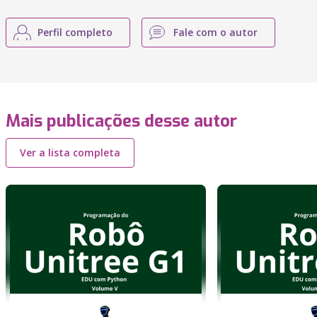
Perfil completo
Fale com o autor
Mais publicações desse autor
Ver a lista completa