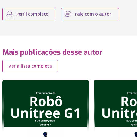
Perfil completo
Fale com o autor
Mais publicações desse autor
Ver a lista completa