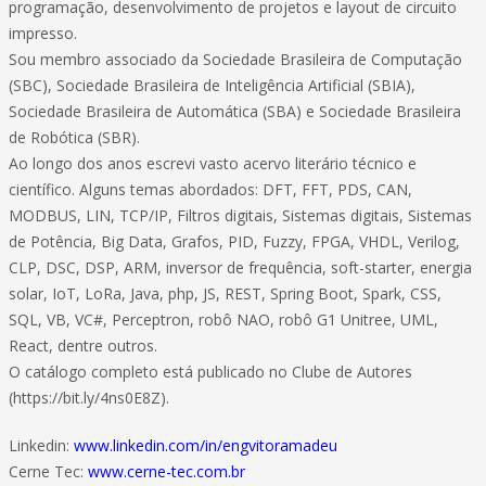
programação, desenvolvimento de projetos e layout de circuito
impresso.
Sou membro associado da Sociedade Brasileira de Computação
(SBC), Sociedade Brasileira de Inteligência Artificial (SBIA),
Sociedade Brasileira de Automática (SBA) e Sociedade Brasileira
de Robótica (SBR).
Ao longo dos anos escrevi vasto acervo literário técnico e
científico. Alguns temas abordados: DFT, FFT, PDS, CAN,
MODBUS, LIN, TCP/IP, Filtros digitais, Sistemas digitais, Sistemas
de Potência, Big Data, Grafos, PID, Fuzzy, FPGA, VHDL, Verilog,
CLP, DSC, DSP, ARM, inversor de frequência, soft-starter, energia
solar, IoT, LoRa, Java, php, JS, REST, Spring Boot, Spark, CSS,
SQL, VB, VC#, Perceptron, robô NAO, robô G1 Unitree, UML,
React, dentre outros.
O catálogo completo está publicado no Clube de Autores
(https://bit.ly/4ns0E8Z).
Linkedin:
www.linkedin.com/in/engvitoramadeu
Cerne Tec:
www.cerne-tec.com.br