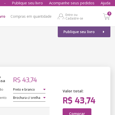
-
Publique seu livro
Acompanhe seus pedidos
Ajuda
0
Entre ou
ivro
Compras em quantidade
Cadastre-se
Publique seu livro
o
R$ 43,74
ssa
ão
Valor total:
R$ 43,74
ento
Comprar