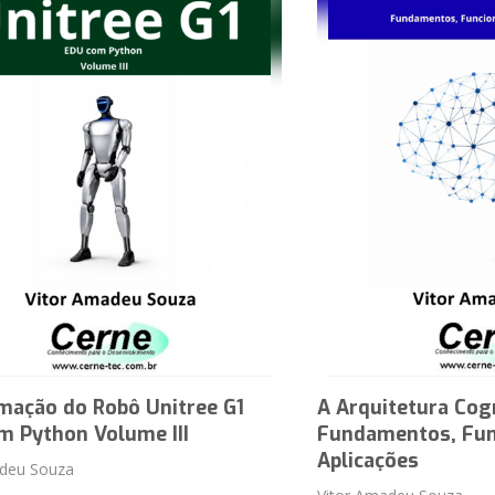
mação do Robô Unitree G1
A Arquitetura Cog
m Python Volume III
Fundamentos, Fun
Aplicações
adeu Souza