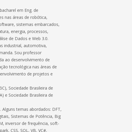
bacharel em Eng. de
s nas áreas de robótica,
software, sistemas embarcados,
atura, energia, processos,
lise de Dados e Web 3.0.
 industrial, automotiva,
demanda. Sou professor
ada ao desenvolvimento de
ação tecnológica nas áreas de
envolvimento de projetos e
C), Sociedade Brasileira de
BA) e Sociedade Brasileira de
ico. Alguns temas abordados: DFT,
itais, Sistemas de Potência, Big
, inversor de frequência, soft-
 Spark, CSS, SQL, VB, VC#,