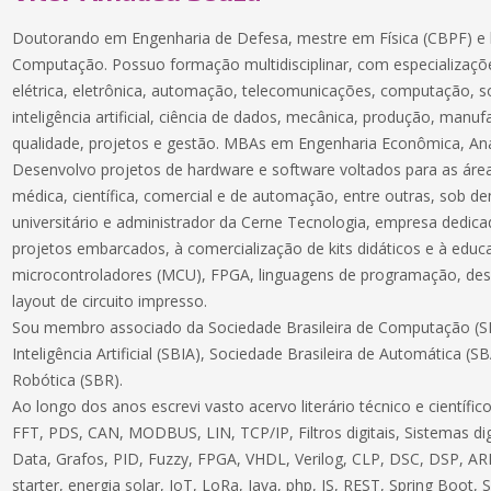
Doutorando em Engenharia de Defesa, mestre em Física (CBPF) e 
Computação. Possuo formação multidisciplinar, com especializaçõe
elétrica, eletrônica, automação, telecomunicações, computação, 
inteligência artificial, ciência de dados, mecânica, produção, manuf
qualidade, projetos e gestão. MBAs em Engenharia Econômica, Aná
Desenvolvo projetos de hardware e software voltados para as áreas
médica, científica, comercial e de automação, entre outras, sob 
universitário e administrador da Cerne Tecnologia, empresa dedic
projetos embarcados, à comercialização de kits didáticos e à educ
microcontroladores (MCU), FPGA, linguagens de programação, des
layout de circuito impresso.
Sou membro associado da Sociedade Brasileira de Computação (SB
Inteligência Artificial (SBIA), Sociedade Brasileira de Automática (S
Robótica (SBR).
Ao longo dos anos escrevi vasto acervo literário técnico e científ
FFT, PDS, CAN, MODBUS, LIN, TCP/IP, Filtros digitais, Sistemas dig
Data, Grafos, PID, Fuzzy, FPGA, VHDL, Verilog, CLP, DSC, DSP, ARM
starter, energia solar, IoT, LoRa, Java, php, JS, REST, Spring Boot,