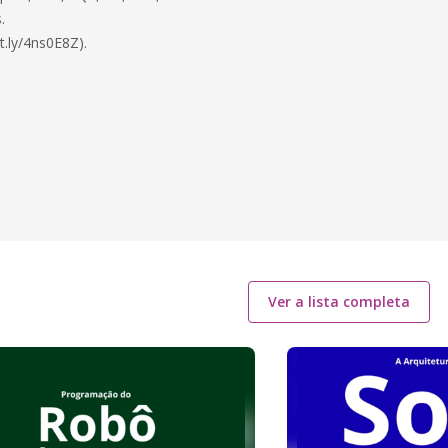
.
t.ly/4ns0E8Z).
Ver a lista completa