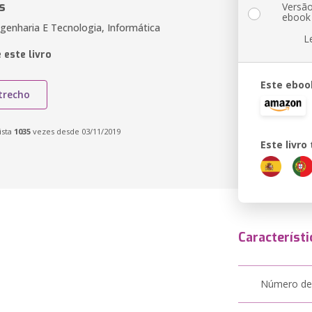
s
Versã
ebook
genharia E Tecnologia, Informática
L
 este livro
Este eboo
trecho
ista
1035
vezes desde 03/11/2019
Este livr
Característi
Número de