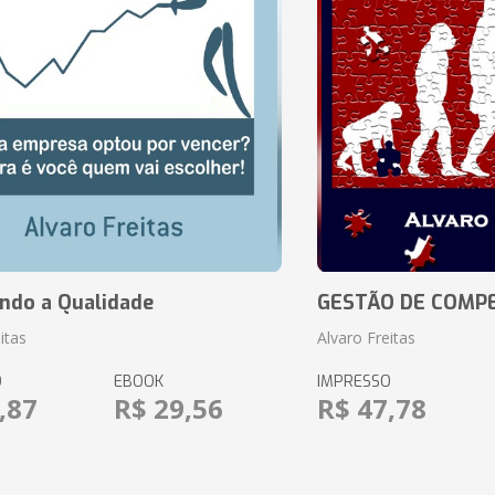
ando a Qualidade
GESTÃO DE COMP
itas
Alvaro Freitas
O
EBOOK
IMPRESSO
,87
R$ 29,56
R$ 47,78