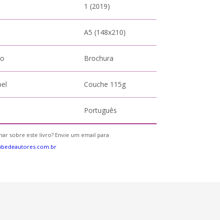
1 (2019)
A5 (148x210)
to
Brochura
pel
Couche 115g
Português
ar sobre este livro? Envie um email para
ubedeautores.com.br