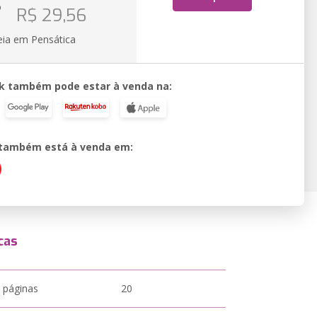
o
R$ 29,56
eia em Pensática
k também pode estar à venda na:
o também está à venda em:
cas
 páginas
20