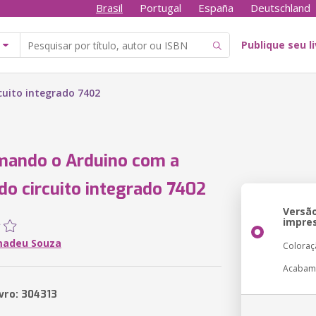
Brasil
Portugal
España
Deutschland
Publique seu l
uito integrado 7402
mando o Arduino com a
do circuito integrado 7402
Versã
impre
madeu Souza
Coloraç
Acabam
ivro: 304313