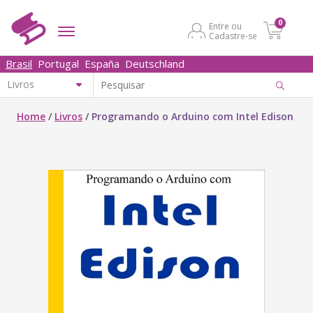
0
Entre ou
Cadastre-se
Brasil
Portugal
España
Deutschland
Home
/
Livros
/
Programando o Arduino com Intel Edison