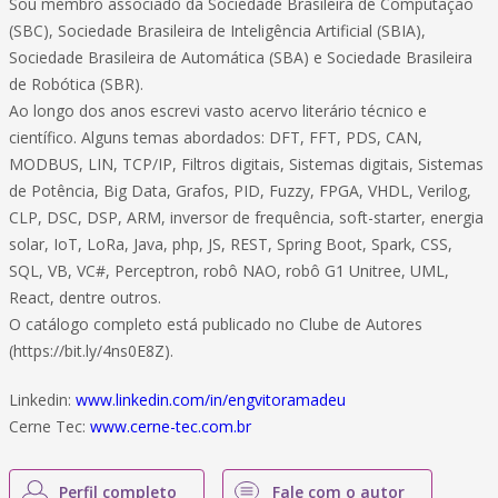
Sou membro associado da Sociedade Brasileira de Computação
(SBC), Sociedade Brasileira de Inteligência Artificial (SBIA),
Sociedade Brasileira de Automática (SBA) e Sociedade Brasileira
de Robótica (SBR).
Ao longo dos anos escrevi vasto acervo literário técnico e
científico. Alguns temas abordados: DFT, FFT, PDS, CAN,
MODBUS, LIN, TCP/IP, Filtros digitais, Sistemas digitais, Sistemas
de Potência, Big Data, Grafos, PID, Fuzzy, FPGA, VHDL, Verilog,
CLP, DSC, DSP, ARM, inversor de frequência, soft-starter, energia
solar, IoT, LoRa, Java, php, JS, REST, Spring Boot, Spark, CSS,
SQL, VB, VC#, Perceptron, robô NAO, robô G1 Unitree, UML,
React, dentre outros.
O catálogo completo está publicado no Clube de Autores
(https://bit.ly/4ns0E8Z).
Linkedin:
www.linkedin.com/in/engvitoramadeu
Cerne Tec:
www.cerne-tec.com.br
Perfil completo
Fale com o autor