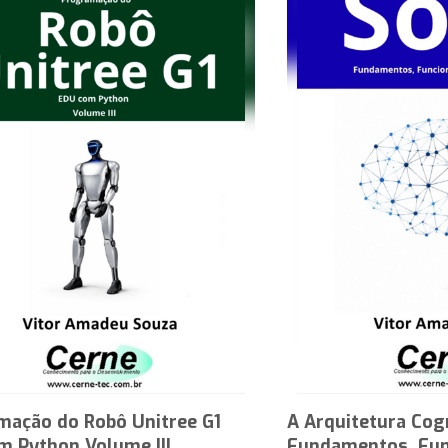
mação do Robô Unitree G1
A Arquitetura Cog
m Python Volume III
Fundamentos, Fun