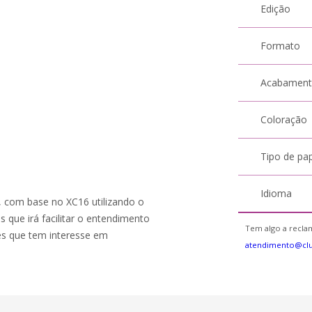
Edição
Formato
Acabamen
Coloração
Tipo de pa
Idioma
 com base no XC16 utilizando o
que irá facilitar o entendimento
Tem algo a reclam
les que tem interesse em
atendimento@cl