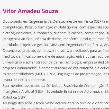
Vitor Amadeu Souza
Doutorando em Engenharia de Defesa, mestre em Física (CBPF) e 
Computação. Possuo formação multidisciplinar, com especializaçõe
elétrica, eletrônica, automação, telecomunicações, computação, 
inteligência artificial, ciência de dados, mecânica, produção, manuf
qualidade, projetos e gestão. MBAs em Engenharia Econômica, Aná
Desenvolvo projetos de hardware e software voltados para as áreas
médica, científica, comercial e de automação, entre outras, sob 
universitário e administrador da Cerne Tecnologia, empresa dedic
projetos embarcados, à comercialização de kits didáticos e à educ
microcontroladores (MCU), FPGA, linguagens de programação, des
layout de circuito impresso.
Sou membro associado da Sociedade Brasileira de Computação (SB
Inteligência Artificial (SBIA), Sociedade Brasileira de Automática (S
Robótica (SBR).
Ao longo dos anos escrevi vasto acervo literário técnico e científ
FFT, PDS, CAN, MODBUS, LIN, TCP/IP, Filtros digitais, Sistemas dig