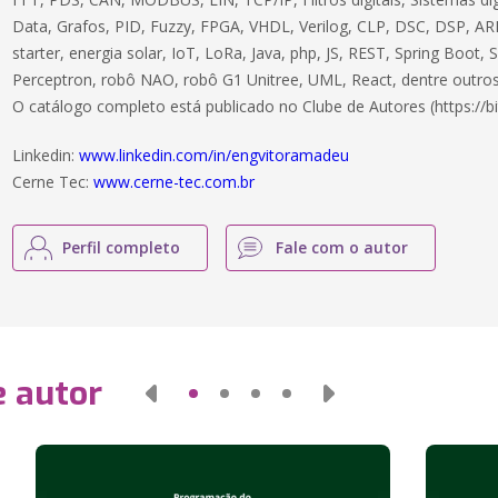
Data, Grafos, PID, Fuzzy, FPGA, VHDL, Verilog, CLP, DSC, DSP, ARM
starter, energia solar, IoT, LoRa, Java, php, JS, REST, Spring Boot,
Perceptron, robô NAO, robô G1 Unitree, UML, React, dentre outros
O catálogo completo está publicado no Clube de Autores (https://bi
Linkedin:
www.linkedin.com/in/engvitoramadeu
Cerne Tec:
www.cerne-tec.com.br
Perfil completo
Fale com o autor
e autor