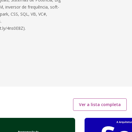
, inversor de frequência, soft-
 Spark, CSS, SQL, VB, VC#,
.
t.ly/4ns0E8Z).
Ver a lista completa