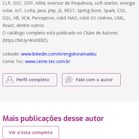
CLP, DSC, DSP, ARM, inversor de frequência, soft-starter, energia
solar, IoT, LoRa, Java, php, JS, REST, Spring Boot, Spark, CSS,
SQL, VB, VC#, Perceptron, robô NAO, robô G1 Unitree, UML,
React, dentre outros.
O catálogo completo está publicado no Clube de Autores
(https://bit.ly/4ns0E8Z).
Linkedin:
www.linkedin.com/in/engvitoramadeu
Cerne Tec:
www.cerne-tec.com.br
Perfil completo
Fale com o autor
Mais publicações desse autor
Ver a lista completa