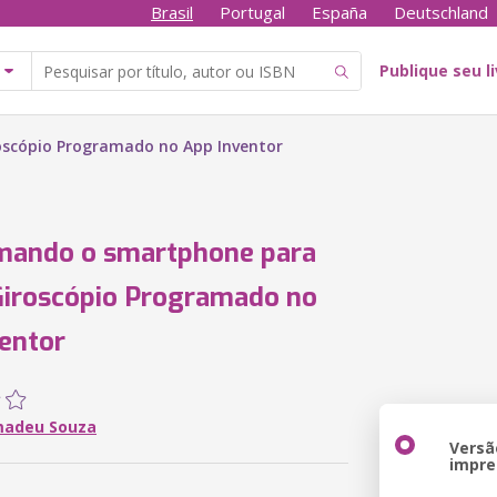
Brasil
Portugal
España
Deutschland
Publique seu l
scópio Programado no App Inventor
mando o smartphone para
Giroscópio Programado no
entor
madeu Souza
Versã
impre