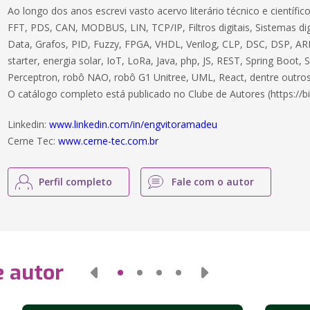
Ao longo dos anos escrevi vasto acervo literário técnico e científ
FFT, PDS, CAN, MODBUS, LIN, TCP/IP, Filtros digitais, Sistemas dig
Data, Grafos, PID, Fuzzy, FPGA, VHDL, Verilog, CLP, DSC, DSP, ARM
starter, energia solar, IoT, LoRa, Java, php, JS, REST, Spring Boot,
Perceptron, robô NAO, robô G1 Unitree, UML, React, dentre outros
O catálogo completo está publicado no Clube de Autores (https://bi
Linkedin:
www.linkedin.com/in/engvitoramadeu
Cerne Tec:
www.cerne-tec.com.br
Perfil completo
Fale com o autor
e autor