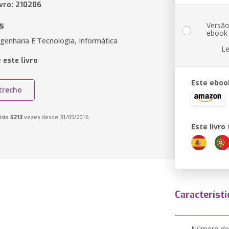
ivro: 210206
s
Versã
ebook
genharia E Tecnologia, Informática
Le
 este livro
Este eboo
trecho
ista
5213
vezes desde 31/05/2016
Este livr
Característi
Número de