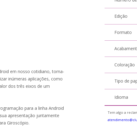
Edição
Formato
Acabamen
Coloração
oid em nosso cotidiano, torna-
lizar inúmeras aplicações, como
Tipo de pa
valor dos três eixos de um
Idioma
programação para a linha Android
Tem algo a reclam
 sua apresentação juntamente
atendimento@cl
ara Giroscópio.