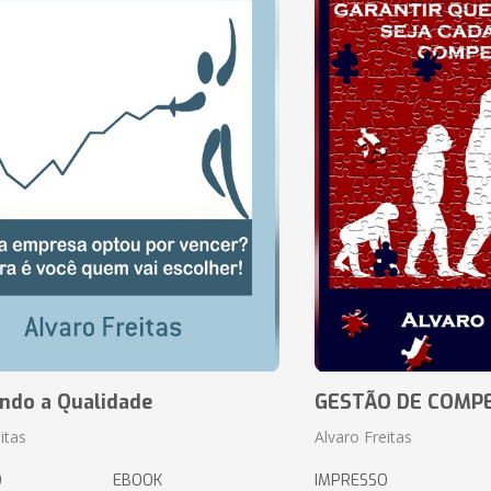
ando a Qualidade
GESTÃO DE COMP
itas
Alvaro Freitas
O
EBOOK
IMPRESSO