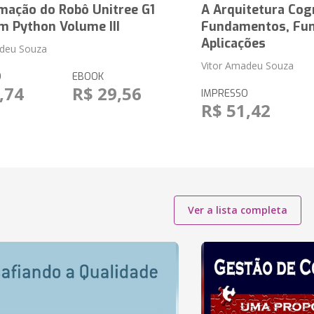
mação do Robô Unitree G1
A Arquitetura Cog
m Python Volume III
Fundamentos, Fun
Aplicações
adeu Souza
Vitor Amadeu Souza
O
EBOOK
,74
R$ 29,56
IMPRESSO
R$ 51,42
Ver a lista completa