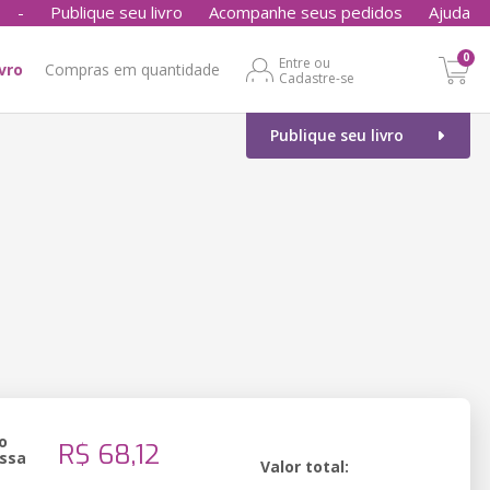
-
Publique seu livro
Acompanhe seus pedidos
Ajuda
0
Entre ou
ivro
Compras em quantidade
Cadastre-se
Publique seu livro
o
R$ 68,12
ssa
Valor total: