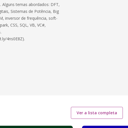
ico. Alguns temas abordados: DFT,
itais, Sistemas de Potência, Big
, inversor de frequência, soft-
 Spark, CSS, SQL, VB, VC#,
.
t.ly/4ns0E8Z).
Ver a lista completa