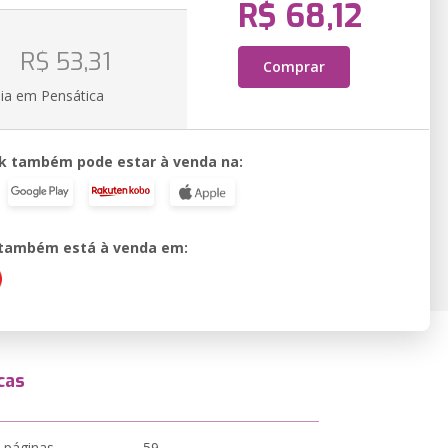
R$ 68,12
o
R$ 53,31
Comprar
ia em Pensática
k também pode estar à venda na:
o também está à venda em:
cas
 páginas
59