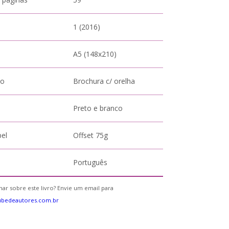
1 (2016)
A5 (148x210)
to
Brochura c/ orelha
Preto e branco
pel
Offset 75g
Português
ar sobre este livro? Envie um email para
ubedeautores.com.br