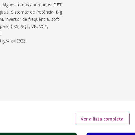
ico. Alguns temas abordados: DFT,
itais, Sistemas de Potência, Big
, inversor de frequência, soft-
 Spark, CSS, SQL, VB, VC#,
.
t.ly/4ns0E8Z).
Ver a lista completa