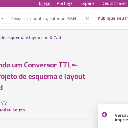
Brasil
Portugal
España
Deutschland
Publique seu l
 de esquema e layout no KiCad
ndo um Conversor TTL<-
ojeto de esquema e layout
d
madeu Souza
Versã
impre