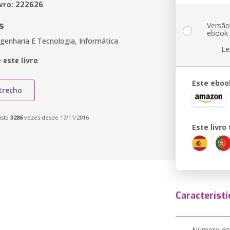
ivro: 222626
s
Versã
ebook
genharia E Tecnologia, Informática
Le
 este livro
Este eboo
trecho
ista
3286
vezes desde 17/11/2016
Este livr
Característi
Número de