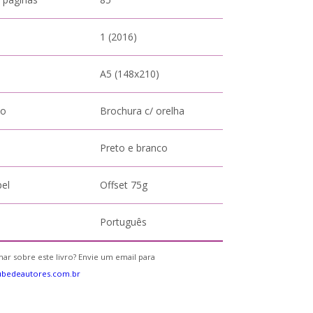
1 (2016)
A5 (148x210)
to
Brochura c/ orelha
Preto e branco
pel
Offset 75g
Português
ar sobre este livro? Envie um email para
ubedeautores.com.br