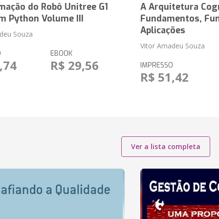
mação do Robô Unitree G1
A Arquitetura Cog
m Python Volume III
Fundamentos, Fun
Aplicações
adeu Souza
Vitor Amadeu Souza
O
EBOOK
,74
R$ 29,56
IMPRESSO
R$ 51,42
Ver a lista completa