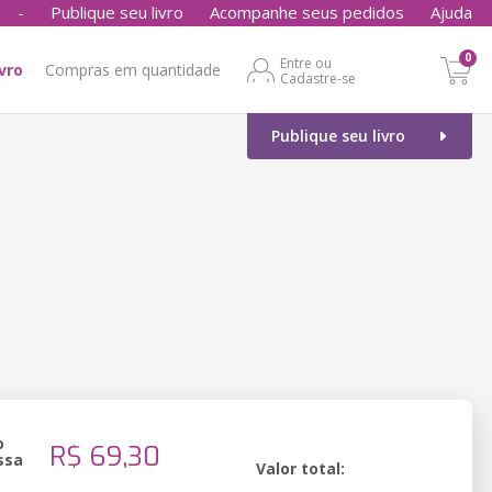
-
Publique seu livro
Acompanhe seus pedidos
Ajuda
0
Entre ou
ivro
Compras em quantidade
Cadastre-se
Publique seu livro
o
R$ 69,30
ssa
Valor total: