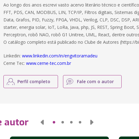
Ao longo dos anos escrevi vasto acervo literário técnico e científ
FFT, PDS, CAN, MODBUS, LIN, TCP/IP, Filtros digitais, Sistemas dig
Data, Grafos, PID, Fuzzy, FPGA, VHDL, Verilog, CLP, DSC, DSP, ARM
starter, energia solar, IoT, LoRa, Java, php, JS, REST, Spring Boot,
Perceptron, robô NAO, robô G1 Unitree, UML, React, dentre outros
O catálogo completo está publicado no Clube de Autores (https://bi
Linkedin:
www.linkedin.com/in/engvitoramadeu
Cerne Tec:
www.cerne-tec.com.br
Perfil completo
Fale com o autor
e autor