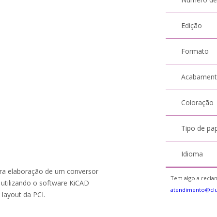
Edição
Formato
Acabamen
Coloração
Tipo de pa
Idioma
ara elaboração de um conversor
Tem algo a reclam
utilizando o software KiCAD
atendimento@cl
 layout da PCI.