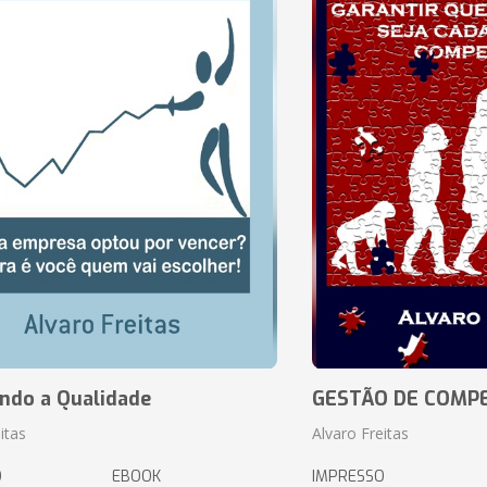
ando a Qualidade
GESTÃO DE COMP
itas
Alvaro Freitas
O
EBOOK
IMPRESSO