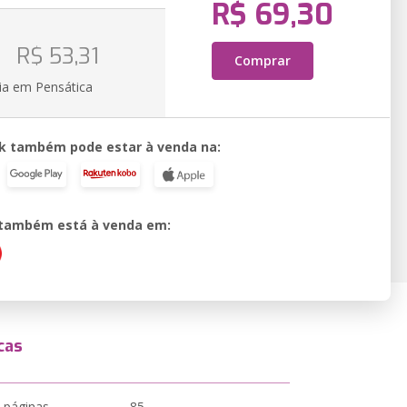
R$ 69,30
o
R$ 53,31
Comprar
ia em Pensática
k também pode estar à venda na:
o também está à venda em:
cas
 páginas
85