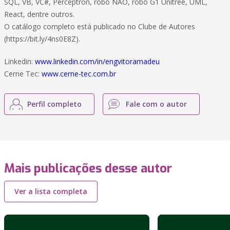
SQL, VB, VC#, Perceptron, robô NAO, robô G1 Unitree, UML,
React, dentre outros.
O catálogo completo está publicado no Clube de Autores
(https://bit.ly/4ns0E8Z).
Linkedin:
www.linkedin.com/in/engvitoramadeu
Cerne Tec:
www.cerne-tec.com.br
Perfil completo
Fale com o autor
Mais publicações desse autor
Ver a lista completa