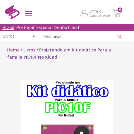
0
Entre ou
Cadastre-se
Brasil
Portugal
España
Deutschland
Home
/
Livros
/
Projetando um Kit didático Para a
família PIC10F No KiCad