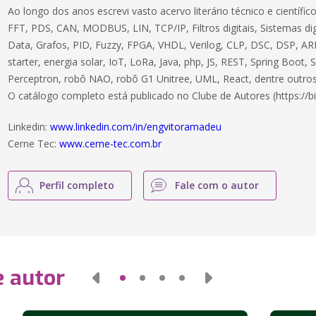
Ao longo dos anos escrevi vasto acervo literário técnico e científ
FFT, PDS, CAN, MODBUS, LIN, TCP/IP, Filtros digitais, Sistemas dig
Data, Grafos, PID, Fuzzy, FPGA, VHDL, Verilog, CLP, DSC, DSP, ARM
starter, energia solar, IoT, LoRa, Java, php, JS, REST, Spring Boot,
Perceptron, robô NAO, robô G1 Unitree, UML, React, dentre outros
O catálogo completo está publicado no Clube de Autores (https://bi
Linkedin:
www.linkedin.com/in/engvitoramadeu
Cerne Tec:
www.cerne-tec.com.br
Perfil completo
Fale com o autor
e autor