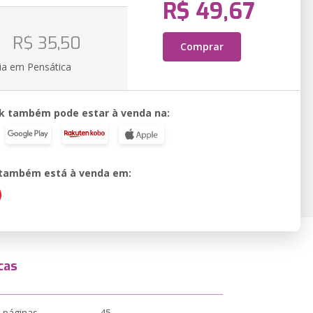
R$ 49,67
o
R$ 35,50
Comprar
ia em Pensática
k também pode estar à venda na:
o também está à venda em:
cas
 páginas
45