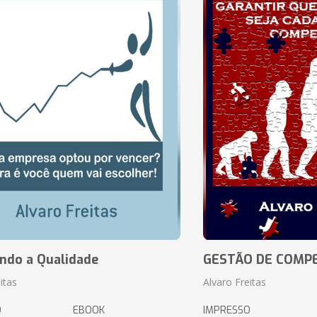
ando a Qualidade
GESTÃO DE COMP
itas
Alvaro Freitas
O
EBOOK
IMPRESSO