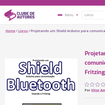
Menu
Home
/
Livros
/
Projetando um Shield Arduino para comunica
Projeta
comuni
Fritzing
Por
Vitor A