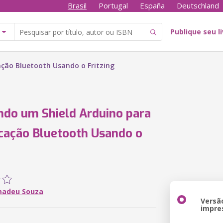
Brasil
Portugal
España
Deutschland
Publique seu l
ção Bluetooth Usando o Fritzing
ndo um Shield Arduino para
cação Bluetooth Usando o
madeu Souza
Versã
impre