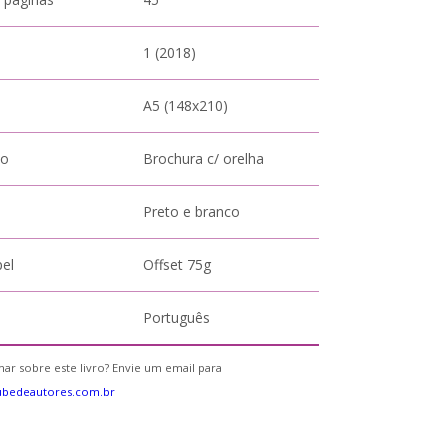
1 (2018)
A5 (148x210)
to
Brochura c/ orelha
Preto e branco
pel
Offset 75g
Português
ar sobre este livro? Envie um email para
ubedeautores.com.br