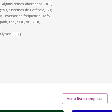
ico. Alguns temas abordados: DFT,
itais, Sistemas de Potência, Big
, inversor de frequência, soft-
 Spark, CSS, SQL, VB, VC#,
.
t.ly/4ns0E8Z).
Ver a lista completa