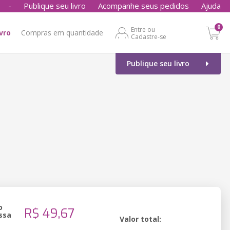
-
Publique seu livro
Acompanhe seus pedidos
Ajuda
0
Entre ou
ivro
Compras em quantidade
Cadastre-se
Publique seu livro
o
R$ 49,67
ssa
Valor total: