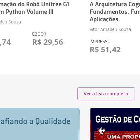
mação do Robô Unitree G1
A Arquitetura Cog
m Python Volume III
Fundamentos, Fun
Aplicações
adeu Souza
Vitor Amadeu Souza
O
EBOOK
,74
R$ 29,56
IMPRESSO
R$ 51,42
Ver a lista completa