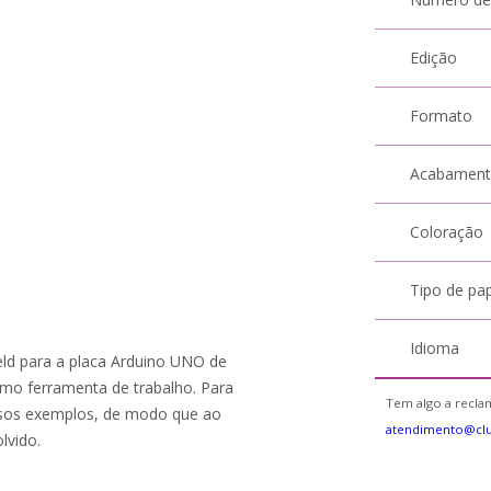
Edição
Formato
Acabamen
Coloração
Tipo de pa
Idioma
ield para a placa Arduino UNO de
omo ferramenta de trabalho. Para
Tem algo a reclam
ersos exemplos, de modo que ao
atendimento@cl
lvido.