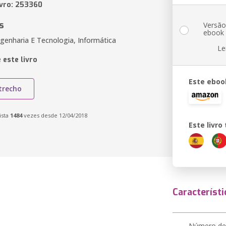
ivro: 253360
s
Versã
ebook
genharia E Tecnologia, Informática
Le
 este livro
Este eboo
trecho
ista
1484
vezes desde 12/04/2018
Este livr
Característi
Número de