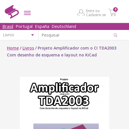
0
Entre ou
Cadastre-se
Brasil
Portugal
España
Deutschland
Home
/
Livros
/
Projeto Amplificador com o CI TDA2003
Com desenho de esquema e layout no KiCad