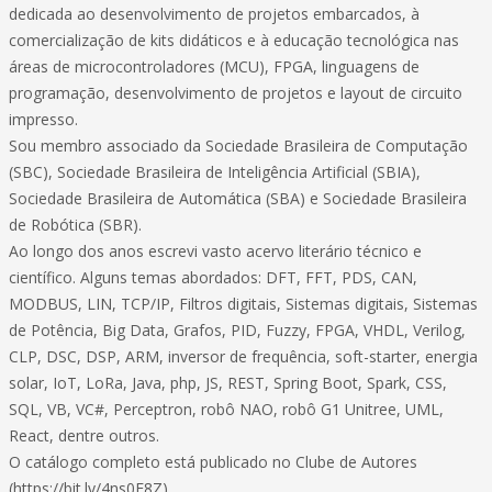
dedicada ao desenvolvimento de projetos embarcados, à
comercialização de kits didáticos e à educação tecnológica nas
áreas de microcontroladores (MCU), FPGA, linguagens de
programação, desenvolvimento de projetos e layout de circuito
impresso.
Sou membro associado da Sociedade Brasileira de Computação
(SBC), Sociedade Brasileira de Inteligência Artificial (SBIA),
Sociedade Brasileira de Automática (SBA) e Sociedade Brasileira
de Robótica (SBR).
Ao longo dos anos escrevi vasto acervo literário técnico e
científico. Alguns temas abordados: DFT, FFT, PDS, CAN,
MODBUS, LIN, TCP/IP, Filtros digitais, Sistemas digitais, Sistemas
de Potência, Big Data, Grafos, PID, Fuzzy, FPGA, VHDL, Verilog,
CLP, DSC, DSP, ARM, inversor de frequência, soft-starter, energia
solar, IoT, LoRa, Java, php, JS, REST, Spring Boot, Spark, CSS,
SQL, VB, VC#, Perceptron, robô NAO, robô G1 Unitree, UML,
React, dentre outros.
O catálogo completo está publicado no Clube de Autores
(https://bit.ly/4ns0E8Z).