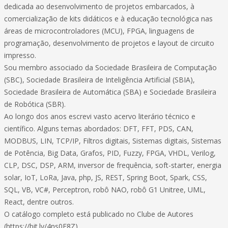
dedicada ao desenvolvimento de projetos embarcados, à
comercialização de kits didáticos e à educação tecnológica nas
áreas de microcontroladores (MCU), FPGA, linguagens de
programação, desenvolvimento de projetos e layout de circuito
impresso.
Sou membro associado da Sociedade Brasileira de Computação
(SBC), Sociedade Brasileira de Inteligência Artificial (SBIA),
Sociedade Brasileira de Automática (SBA) e Sociedade Brasileira
de Robótica (SBR).
Ao longo dos anos escrevi vasto acervo literário técnico e
científico. Alguns temas abordados: DFT, FFT, PDS, CAN,
MODBUS, LIN, TCP/IP, Filtros digitais, Sistemas digitais, Sistemas
de Potência, Big Data, Grafos, PID, Fuzzy, FPGA, VHDL, Verilog,
CLP, DSC, DSP, ARM, inversor de frequência, soft-starter, energia
solar, IoT, LoRa, Java, php, JS, REST, Spring Boot, Spark, CSS,
SQL, VB, VC#, Perceptron, robô NAO, robô G1 Unitree, UML,
React, dentre outros.
O catálogo completo está publicado no Clube de Autores
(https://bit.ly/4ns0E8Z).