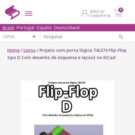
0
Entre ou
Cadastre-se
Brasil
Portugal
España
Deutschland
Home
/
Livros
/
Projeto com porta lógica 74LS74 Flip-Flop
tipo D Com desenho de esquema e layout no KiCad