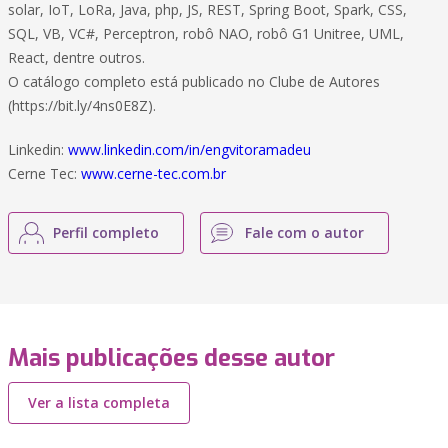
solar, IoT, LoRa, Java, php, JS, REST, Spring Boot, Spark, CSS,
SQL, VB, VC#, Perceptron, robô NAO, robô G1 Unitree, UML,
React, dentre outros.
O catálogo completo está publicado no Clube de Autores
(https://bit.ly/4ns0E8Z).
Linkedin:
www.linkedin.com/in/engvitoramadeu
Cerne Tec:
www.cerne-tec.com.br
Perfil completo
Fale com o autor
Mais publicações desse autor
Ver a lista completa