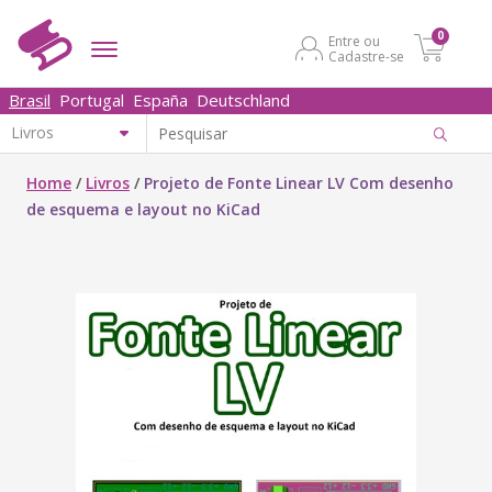
0
Entre ou
Cadastre-se
Brasil
Portugal
España
Deutschland
Home
/
Livros
/
Projeto de Fonte Linear LV Com desenho
de esquema e layout no KiCad