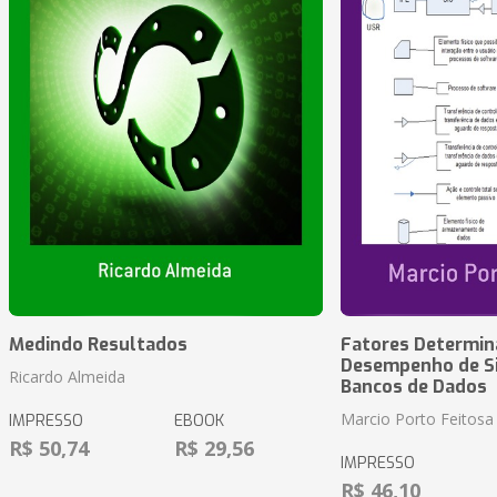
Medindo Resultados
Fatores Determin
Desempenho de S
Ricardo Almeida
Bancos de Dados
Marcio Porto Feitosa
IMPRESSO
EBOOK
R$ 50,74
R$ 29,56
IMPRESSO
R$ 46,10