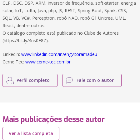
CLP, DSC, DSP, ARM, inversor de frequência, soft-starter, energia
solar, IoT, LoRa, Java, php, JS, REST, Spring Boot, Spark, CSS,
SQL, VB, VC#, Perceptron, robô NAO, robô G1 Unitree, UML,
React, dentre outros.
O catálogo completo está publicado no Clube de Autores
(https://bit.ly/4ns0E8Z).
Linkedin:
www.linkedin.com/in/engvitoramadeu
Cerne Tec:
www.cerne-tec.com.br
Perfil completo
Fale com o autor
Mais publicações desse autor
Ver a lista completa