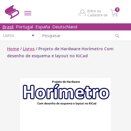
0
Entre ou
Cadastre-se
Brasil
Portugal
España
Deutschland
Home
/
Livros
/
Projeto de Hardware Horímetro Com
desenho de esquema e layout no KiCad