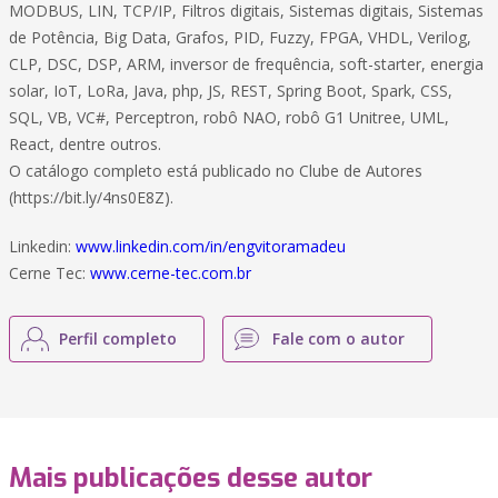
MODBUS, LIN, TCP/IP, Filtros digitais, Sistemas digitais, Sistemas
de Potência, Big Data, Grafos, PID, Fuzzy, FPGA, VHDL, Verilog,
CLP, DSC, DSP, ARM, inversor de frequência, soft-starter, energia
solar, IoT, LoRa, Java, php, JS, REST, Spring Boot, Spark, CSS,
SQL, VB, VC#, Perceptron, robô NAO, robô G1 Unitree, UML,
React, dentre outros.
O catálogo completo está publicado no Clube de Autores
(https://bit.ly/4ns0E8Z).
Linkedin:
www.linkedin.com/in/engvitoramadeu
Cerne Tec:
www.cerne-tec.com.br
Perfil completo
Fale com o autor
Mais publicações desse autor