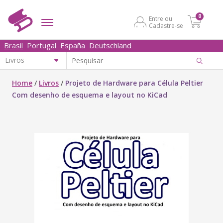
0
Entre ou
Cadastre-se
Brasil
Portugal
España
Deutschland
Home
/
Livros
/
Projeto de Hardware para Célula Peltier
Com desenho de esquema e layout no KiCad