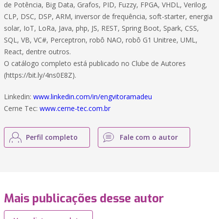
de Potência, Big Data, Grafos, PID, Fuzzy, FPGA, VHDL, Verilog,
CLP, DSC, DSP, ARM, inversor de frequência, soft-starter, energia
solar, IoT, LoRa, Java, php, JS, REST, Spring Boot, Spark, CSS,
SQL, VB, VC#, Perceptron, robô NAO, robô G1 Unitree, UML,
React, dentre outros.
O catálogo completo está publicado no Clube de Autores
(https://bit.ly/4ns0E8Z).
Linkedin:
www.linkedin.com/in/engvitoramadeu
Cerne Tec:
www.cerne-tec.com.br
Perfil completo
Fale com o autor
Mais publicações desse autor