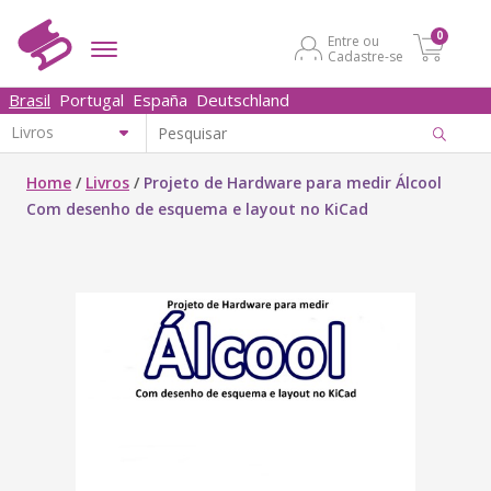
0
Entre ou
Cadastre-se
Brasil
Portugal
España
Deutschland
Home
/
Livros
/
Projeto de Hardware para medir Álcool
Com desenho de esquema e layout no KiCad