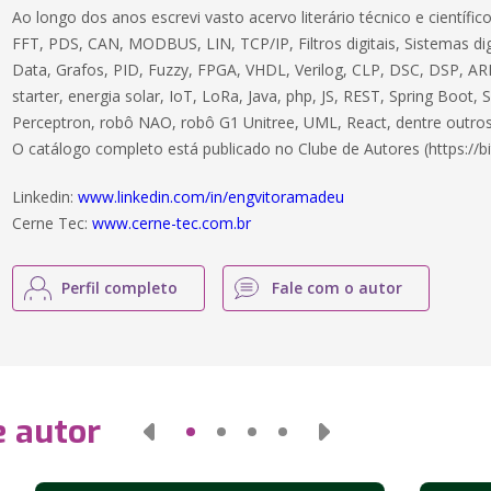
Ao longo dos anos escrevi vasto acervo literário técnico e científ
FFT, PDS, CAN, MODBUS, LIN, TCP/IP, Filtros digitais, Sistemas dig
Data, Grafos, PID, Fuzzy, FPGA, VHDL, Verilog, CLP, DSC, DSP, ARM
starter, energia solar, IoT, LoRa, Java, php, JS, REST, Spring Boot,
Perceptron, robô NAO, robô G1 Unitree, UML, React, dentre outros
O catálogo completo está publicado no Clube de Autores (https://bi
Linkedin:
www.linkedin.com/in/engvitoramadeu
Cerne Tec:
www.cerne-tec.com.br
Perfil completo
Fale com o autor
e autor