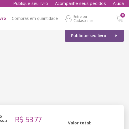
-
Publique seu livro
Acompanhe seus pedidos
Ajuda
0
Entre ou
ivro
Compras em quantidade
Cadastre-se
Publique seu livro
o
R$ 53,77
ssa
Valor total: