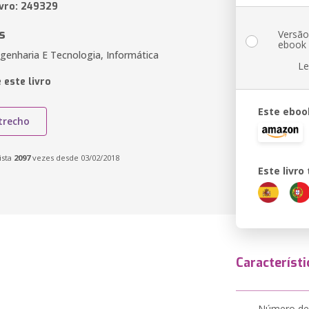
ivro: 249329
s
Versã
ebook
genharia E Tecnologia, Informática
Le
 este livro
Este eboo
trecho
ista
2097
vezes desde 03/02/2018
Este livr
Característi
Número de