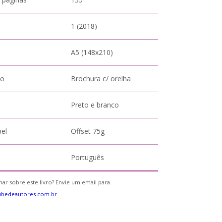
1 (2018)
A5 (148x210)
to
Brochura c/ orelha
Preto e branco
pel
Offset 75g
Português
ar sobre este livro? Envie um email para
ubedeautores.com.br