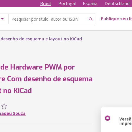
Brasil
Portugal
España
Deutschland
Publique seu l
desenho de esquema e layout no KiCad
o de Hardware PWM por
re Com desenho de esquema
t no KiCad
madeu Souza
Versã
impre