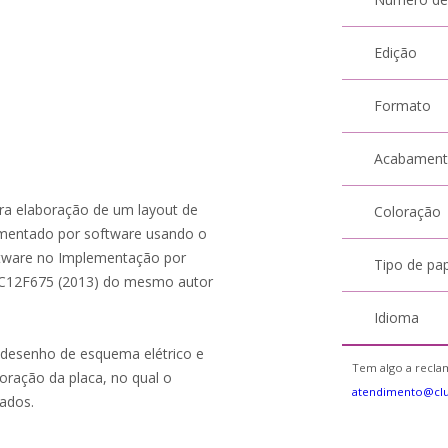
Edição
Formato
Acabamen
ara elaboração de um layout de
Coloração
ementado por software usando o
oftware no Implementação por
Tipo de pa
C12F675 (2013) do mesmo autor
Idioma
a desenho de esquema elétrico e
Tem algo a reclam
boração da placa, no qual o
atendimento@cl
ados.