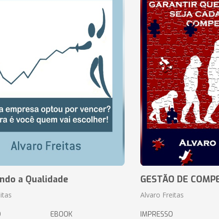
ando a Qualidade
GESTÃO DE COMP
itas
Alvaro Freitas
O
EBOOK
IMPRESSO