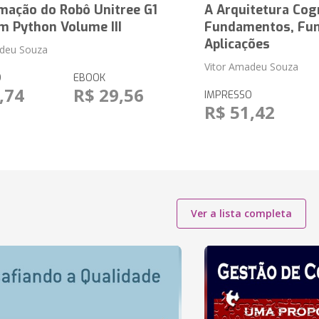
mação do Robô Unitree G1
A Arquitetura Cog
m Python Volume III
Fundamentos, Fun
Aplicações
adeu Souza
Vitor Amadeu Souza
O
EBOOK
,74
R$ 29,56
IMPRESSO
R$ 51,42
Ver a lista completa