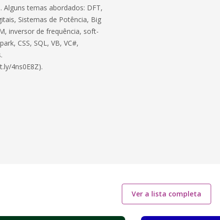
ico. Alguns temas abordados: DFT,
itais, Sistemas de Potência, Big
, inversor de frequência, soft-
 Spark, CSS, SQL, VB, VC#,
.
t.ly/4ns0E8Z).
Ver a lista completa