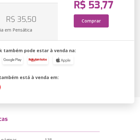
R$ 53,77
o
R$ 35,50
Comprar
ia em Pensática
k também pode estar à venda na:
o também está à venda em:
cas
 páginas
135