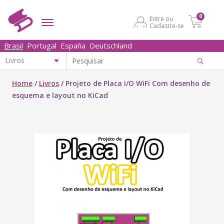
0
Entre ou
Cadastre-se
Brasil
Portugal
España
Deutschland
Home
/
Livros
/
Projeto de Placa I/O WiFi Com desenho de
esquema e layout no KiCad