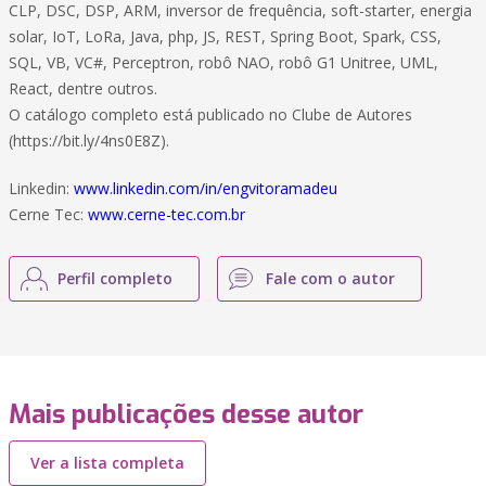
CLP, DSC, DSP, ARM, inversor de frequência, soft-starter, energia
solar, IoT, LoRa, Java, php, JS, REST, Spring Boot, Spark, CSS,
SQL, VB, VC#, Perceptron, robô NAO, robô G1 Unitree, UML,
React, dentre outros.
O catálogo completo está publicado no Clube de Autores
(https://bit.ly/4ns0E8Z).
Linkedin:
www.linkedin.com/in/engvitoramadeu
Cerne Tec:
www.cerne-tec.com.br
Perfil completo
Fale com o autor
Mais publicações desse autor
Ver a lista completa