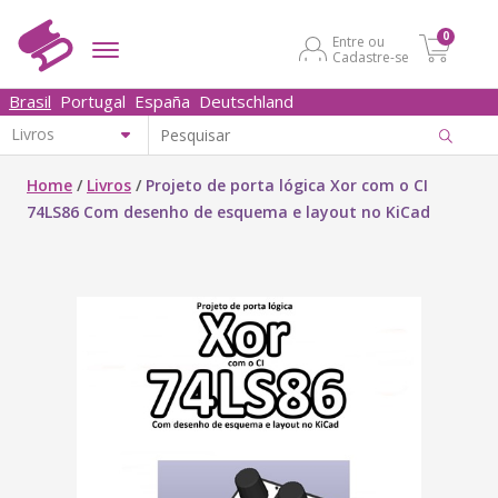
0
Entre ou
Cadastre-se
Brasil
Portugal
España
Deutschland
Home
/
Livros
/
Projeto de porta lógica Xor com o CI
74LS86 Com desenho de esquema e layout no KiCad