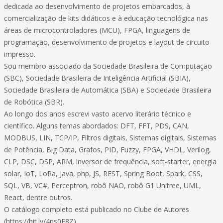
dedicada ao desenvolvimento de projetos embarcados, à
comercialização de kits didáticos e à educação tecnológica nas
áreas de microcontroladores (MCU), FPGA, linguagens de
programação, desenvolvimento de projetos e layout de circuito
impresso.
Sou membro associado da Sociedade Brasileira de Computação
(SBC), Sociedade Brasileira de Inteligência Artificial (SBIA),
Sociedade Brasileira de Automática (SBA) e Sociedade Brasileira
de Robótica (SBR).
Ao longo dos anos escrevi vasto acervo literário técnico e
científico. Alguns temas abordados: DFT, FFT, PDS, CAN,
MODBUS, LIN, TCP/IP, Filtros digitais, Sistemas digitais, Sistemas
de Potência, Big Data, Grafos, PID, Fuzzy, FPGA, VHDL, Verilog,
CLP, DSC, DSP, ARM, inversor de frequência, soft-starter, energia
solar, IoT, LoRa, Java, php, JS, REST, Spring Boot, Spark, CSS,
SQL, VB, VC#, Perceptron, robô NAO, robô G1 Unitree, UML,
React, dentre outros.
O catálogo completo está publicado no Clube de Autores
(https://bit.ly/4ns0E8Z).