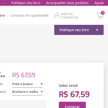
-
Publique seu livro
Acompanhe seus pedidos
Ajuda
0
Entre ou
ivro
Compras em quantidade
Cadastre-se
Publique seu livro
o
R$ 67,59
ssa
ão
Valor total:
R$ 67,59
ento
Comprar