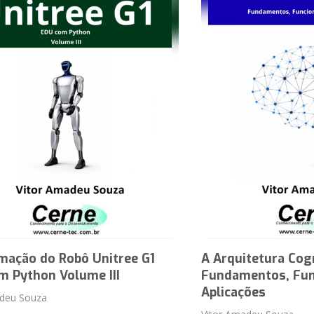
mação do Robô Unitree G1
A Arquitetura Cog
m Python Volume III
Fundamentos, Fun
Aplicações
adeu Souza