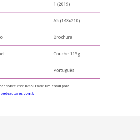
1 (2019)
A5 (148x210)
to
Brochura
pel
Couche 115g
Português
ar sobre este livro? Envie um email para
ubedeautores.com.br