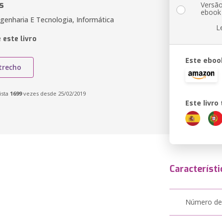
s
Versã
ebook
genharia E Tecnologia, Informática
L
 este livro
Este eboo
trecho
ista
1699
vezes desde 25/02/2019
Este livr
Característi
Número de