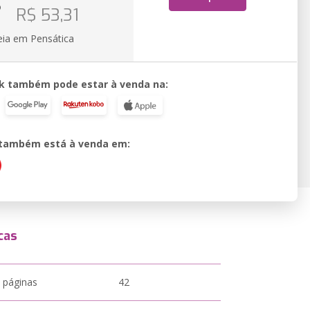
o
R$ 53,31
eia em Pensática
k também pode estar à venda na:
o também está à venda em:
cas
 páginas
42