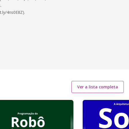
.
t.ly/4ns0E8Z).
Ver a lista completa