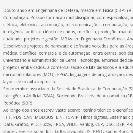
Doutorando em Engenharia de Defesa, mestre em Física (CBPF) e 
Computação. Possuo formação multidisciplinar, com especializaçõe
elétrica, eletrônica, automação, telecomunicações, computação, 
inteligência artificial, ciência de dados, mecânica, produção, manuf
qualidade, projetos e gestão. MBAs em Engenharia Econômica, Aná
Desenvolvo projetos de hardware e software voltados para as áreas
médica, científica, comercial e de automação, entre outras, sob 
universitário e administrador da Cerne Tecnologia, empresa dedic
projetos embarcados, à comercialização de kits didáticos e à educ
microcontroladores (MCU), FPGA, linguagens de programação, des
layout de circuito impresso.
Sou membro associado da Sociedade Brasileira de Computação (SB
Inteligência Artificial (SBIA), Sociedade Brasileira de Automática (S
Robótica (SBR).
Ao longo dos anos escrevi vasto acervo literário técnico e científ
FFT, PDS, CAN, MODBUS, LIN, TCP/IP, Filtros digitais, Sistemas dig
Data, Grafos, PID, Fuzzy, FPGA, VHDL, Verilog, CLP, DSC, DSP, ARM
starter, energia solar, IoT, LoRa, Java, php, JS, REST, Spring Boot,