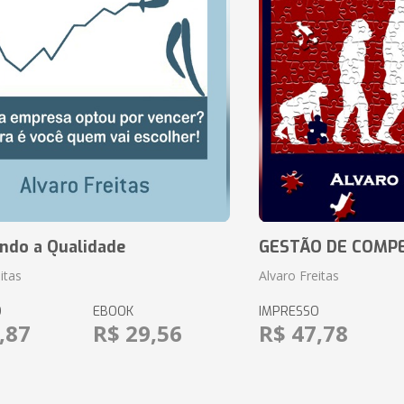
ando a Qualidade
GESTÃO DE COMP
itas
Alvaro Freitas
O
EBOOK
IMPRESSO
,87
R$ 29,56
R$ 47,78