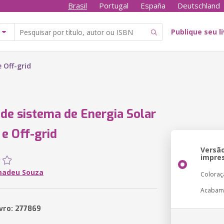
Brasil
Portugal
España
Deutschland
Publique seu l
 Off-grid
 de sistema de Energia Solar
 e Off-grid
Versã
impre
madeu Souza
Coloraç
Acabam
ivro: 277869