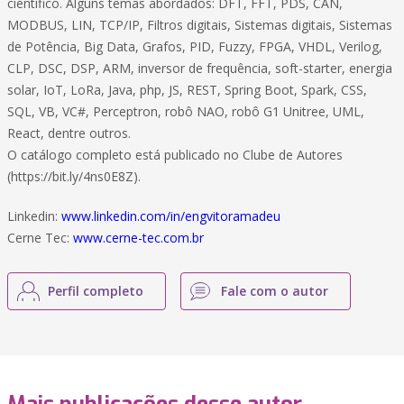
científico. Alguns temas abordados: DFT, FFT, PDS, CAN,
MODBUS, LIN, TCP/IP, Filtros digitais, Sistemas digitais, Sistemas
de Potência, Big Data, Grafos, PID, Fuzzy, FPGA, VHDL, Verilog,
CLP, DSC, DSP, ARM, inversor de frequência, soft-starter, energia
solar, IoT, LoRa, Java, php, JS, REST, Spring Boot, Spark, CSS,
SQL, VB, VC#, Perceptron, robô NAO, robô G1 Unitree, UML,
React, dentre outros.
O catálogo completo está publicado no Clube de Autores
(https://bit.ly/4ns0E8Z).
Linkedin:
www.linkedin.com/in/engvitoramadeu
Cerne Tec:
www.cerne-tec.com.br
Perfil completo
Fale com o autor