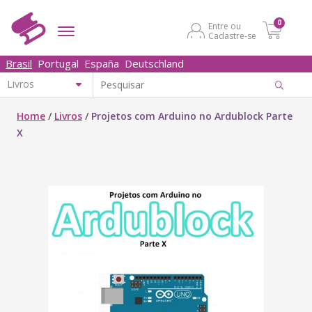
0
Entre ou
Cadastre-se
Brasil
Portugal
España
Deutschland
Home
/
Livros
/
Projetos com Arduino no Ardublock Parte
X