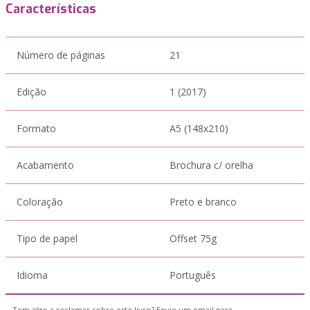
Características
Número de páginas
21
Edição
1 (2017)
Formato
A5 (148x210)
Acabamento
Brochura c/ orelha
Coloração
Preto e branco
Tipo de papel
Offset 75g
Idioma
Português
Tem algo a reclamar sobre este livro? Envie um email para