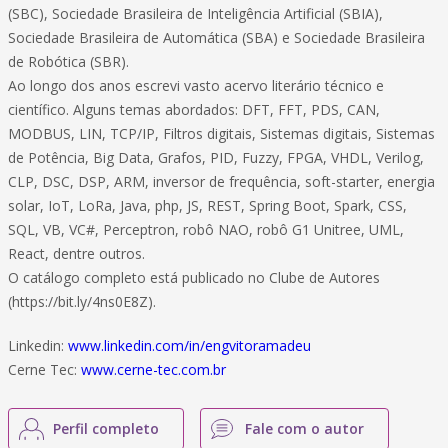
(SBC), Sociedade Brasileira de Inteligência Artificial (SBIA),
Sociedade Brasileira de Automática (SBA) e Sociedade Brasileira
de Robótica (SBR).
Ao longo dos anos escrevi vasto acervo literário técnico e
científico. Alguns temas abordados: DFT, FFT, PDS, CAN,
MODBUS, LIN, TCP/IP, Filtros digitais, Sistemas digitais, Sistemas
de Potência, Big Data, Grafos, PID, Fuzzy, FPGA, VHDL, Verilog,
CLP, DSC, DSP, ARM, inversor de frequência, soft-starter, energia
solar, IoT, LoRa, Java, php, JS, REST, Spring Boot, Spark, CSS,
SQL, VB, VC#, Perceptron, robô NAO, robô G1 Unitree, UML,
React, dentre outros.
O catálogo completo está publicado no Clube de Autores
(https://bit.ly/4ns0E8Z).
Linkedin:
www.linkedin.com/in/engvitoramadeu
Cerne Tec:
www.cerne-tec.com.br
Perfil completo
Fale com o autor