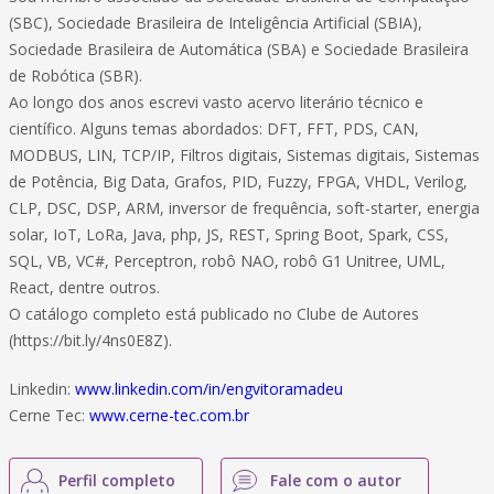
(SBC), Sociedade Brasileira de Inteligência Artificial (SBIA),
Sociedade Brasileira de Automática (SBA) e Sociedade Brasileira
de Robótica (SBR).
Ao longo dos anos escrevi vasto acervo literário técnico e
científico. Alguns temas abordados: DFT, FFT, PDS, CAN,
MODBUS, LIN, TCP/IP, Filtros digitais, Sistemas digitais, Sistemas
de Potência, Big Data, Grafos, PID, Fuzzy, FPGA, VHDL, Verilog,
CLP, DSC, DSP, ARM, inversor de frequência, soft-starter, energia
solar, IoT, LoRa, Java, php, JS, REST, Spring Boot, Spark, CSS,
SQL, VB, VC#, Perceptron, robô NAO, robô G1 Unitree, UML,
React, dentre outros.
O catálogo completo está publicado no Clube de Autores
(https://bit.ly/4ns0E8Z).
Linkedin:
www.linkedin.com/in/engvitoramadeu
Cerne Tec:
www.cerne-tec.com.br
Perfil completo
Fale com o autor