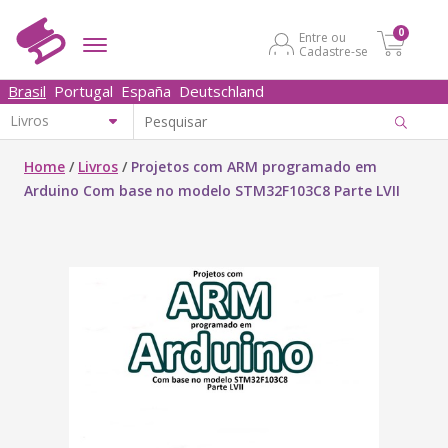
0
Entre ou
Cadastre-se
Brasil
Portugal
España
Deutschland
Home
/
Livros
/
Projetos com ARM programado em
Arduino Com base no modelo STM32F103C8 Parte LVII