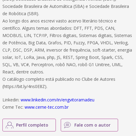
Sociedade Brasileira de Automática (SBA) e Sociedade Brasileira
de Robótica (SBR).
Ao longo dos anos escrevi vasto acervo literário técnico e
científico. Alguns temas abordados: DFT, FFT, PDS, CAN,
MODBUS, LIN, TCP/IP, Filtros digitais, Sistemas digitais, Sistemas
de Potência, Big Data, Grafos, PID, Fuzzy, FPGA, VHDL, Verilog,
CLP, DSC, DSP, ARM, inversor de frequência, soft-starter, energia
solar, IoT, LoRa, Java, php, JS, REST, Spring Boot, Spark, CSS,
SQL, VB, VC#, Perceptron, robô NAO, robô G1 Unitree, UML,
React, dentre outros.
O catálogo completo está publicado no Clube de Autores
(https://bit.ly/4ns0E8Z).
Linkedin:
www.linkedin.com/in/engvitoramadeu
Cerne Tec:
www.cerne-tec.com.br
Perfil completo
Fale com o autor