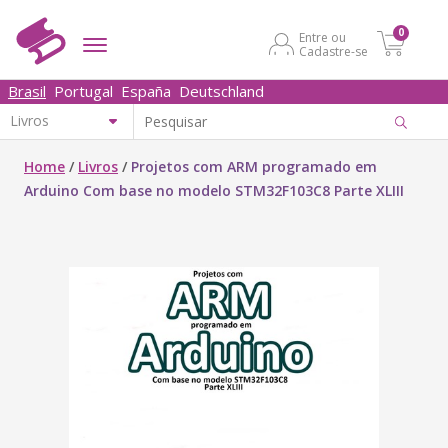
0
Entre ou
Cadastre-se
Brasil
Portugal
España
Deutschland
Home
/
Livros
/
Projetos com ARM programado em
Arduino Com base no modelo STM32F103C8 Parte XLIII