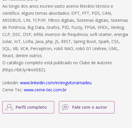
Ao longo dos anos escrevi vasto acervo literário técnico e
científico. Alguns temas abordados: DFT, FFT, PDS, CAN,
MODBUS, LIN, TCP/IP, Filtros digitais, Sistemas digitais, Sistemas
de Potência, Big Data, Grafos, PID, Fuzzy, FPGA, VHDL, Verilog,
CLP, DSC, DSP, ARM, inversor de frequência, soft-starter, energia
solar, IoT, LoRa, Java, php, JS, REST, Spring Boot, Spark, CSS,
SQL, VB, VC#, Perceptron, robô NAO, robô G1 Unitree, UML,
React, dentre outros.
O catálogo completo está publicado no Clube de Autores
(https://bit.ly/4ns0E8Z).
Linkedin:
www.linkedin.com/in/engvitoramadeu
Cerne Tec:
www.cerne-tec.com.br
Perfil completo
Fale com o autor