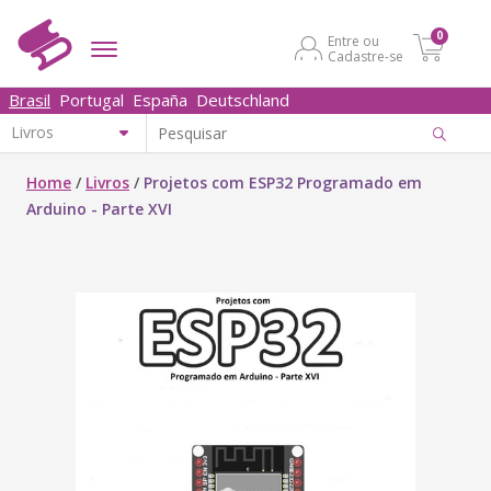
0
Entre ou
Cadastre-se
Brasil
Portugal
España
Deutschland
Home
/
Livros
/
Projetos com ESP32 Programado em
Arduino - Parte XVI