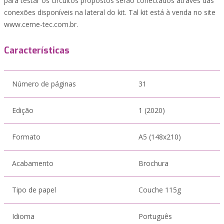
para testar os circuitos propostos serão conectados através das
conexões disponíveis na lateral do kit. Tal kit está à venda no site
www.cerne-tec.com.br.
Características
Número de páginas
31
Edição
1 (2020)
Formato
A5 (148x210)
Acabamento
Brochura
Tipo de papel
Couche 115g
Idioma
Português