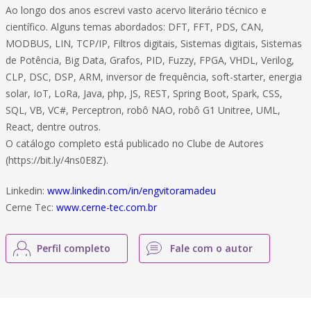
Ao longo dos anos escrevi vasto acervo literário técnico e
científico. Alguns temas abordados: DFT, FFT, PDS, CAN,
MODBUS, LIN, TCP/IP, Filtros digitais, Sistemas digitais, Sistemas
de Potência, Big Data, Grafos, PID, Fuzzy, FPGA, VHDL, Verilog,
CLP, DSC, DSP, ARM, inversor de frequência, soft-starter, energia
solar, IoT, LoRa, Java, php, JS, REST, Spring Boot, Spark, CSS,
SQL, VB, VC#, Perceptron, robô NAO, robô G1 Unitree, UML,
React, dentre outros.
O catálogo completo está publicado no Clube de Autores
(https://bit.ly/4ns0E8Z).
Linkedin:
www.linkedin.com/in/engvitoramadeu
Cerne Tec:
www.cerne-tec.com.br
Perfil completo
Fale com o autor