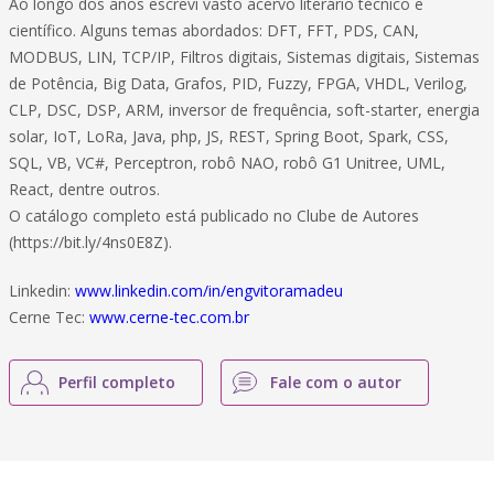
Ao longo dos anos escrevi vasto acervo literário técnico e
científico. Alguns temas abordados: DFT, FFT, PDS, CAN,
MODBUS, LIN, TCP/IP, Filtros digitais, Sistemas digitais, Sistemas
de Potência, Big Data, Grafos, PID, Fuzzy, FPGA, VHDL, Verilog,
CLP, DSC, DSP, ARM, inversor de frequência, soft-starter, energia
solar, IoT, LoRa, Java, php, JS, REST, Spring Boot, Spark, CSS,
SQL, VB, VC#, Perceptron, robô NAO, robô G1 Unitree, UML,
React, dentre outros.
O catálogo completo está publicado no Clube de Autores
(https://bit.ly/4ns0E8Z).
Linkedin:
www.linkedin.com/in/engvitoramadeu
Cerne Tec:
www.cerne-tec.com.br
Perfil completo
Fale com o autor