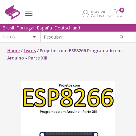
0
Entre ou
Cadastre-se
Brasil
Portugal
España
Deutschland
Home
/
Livros
/
Projetos com ESP8266 Programado em
Arduino - Parte XIII