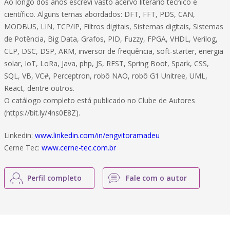
Ao longo dos anos escrevi vasto acervo literário técnico e
científico. Alguns temas abordados: DFT, FFT, PDS, CAN,
MODBUS, LIN, TCP/IP, Filtros digitais, Sistemas digitais, Sistemas
de Potência, Big Data, Grafos, PID, Fuzzy, FPGA, VHDL, Verilog,
CLP, DSC, DSP, ARM, inversor de frequência, soft-starter, energia
solar, IoT, LoRa, Java, php, JS, REST, Spring Boot, Spark, CSS,
SQL, VB, VC#, Perceptron, robô NAO, robô G1 Unitree, UML,
React, dentre outros.
O catálogo completo está publicado no Clube de Autores
(https://bit.ly/4ns0E8Z).
Linkedin:
www.linkedin.com/in/engvitoramadeu
Cerne Tec:
www.cerne-tec.com.br
Perfil completo
Fale com o autor