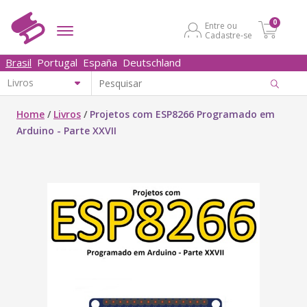
0
Entre ou
Cadastre-se
Brasil
Portugal
España
Deutschland
Home
/
Livros
/
Projetos com ESP8266 Programado em
Arduino - Parte XXVII