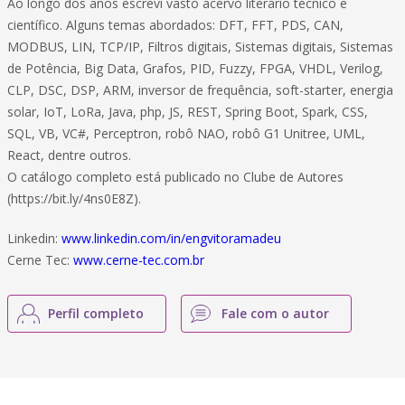
Ao longo dos anos escrevi vasto acervo literário técnico e
científico. Alguns temas abordados: DFT, FFT, PDS, CAN,
MODBUS, LIN, TCP/IP, Filtros digitais, Sistemas digitais, Sistemas
de Potência, Big Data, Grafos, PID, Fuzzy, FPGA, VHDL, Verilog,
CLP, DSC, DSP, ARM, inversor de frequência, soft-starter, energia
solar, IoT, LoRa, Java, php, JS, REST, Spring Boot, Spark, CSS,
SQL, VB, VC#, Perceptron, robô NAO, robô G1 Unitree, UML,
React, dentre outros.
O catálogo completo está publicado no Clube de Autores
(https://bit.ly/4ns0E8Z).
Linkedin:
www.linkedin.com/in/engvitoramadeu
Cerne Tec:
www.cerne-tec.com.br
Perfil completo
Fale com o autor