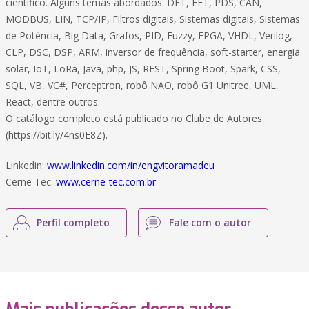
científico. Alguns temas abordados: DFT, FFT, PDS, CAN,
MODBUS, LIN, TCP/IP, Filtros digitais, Sistemas digitais, Sistemas
de Potência, Big Data, Grafos, PID, Fuzzy, FPGA, VHDL, Verilog,
CLP, DSC, DSP, ARM, inversor de frequência, soft-starter, energia
solar, IoT, LoRa, Java, php, JS, REST, Spring Boot, Spark, CSS,
SQL, VB, VC#, Perceptron, robô NAO, robô G1 Unitree, UML,
React, dentre outros.
O catálogo completo está publicado no Clube de Autores
(https://bit.ly/4ns0E8Z).
Linkedin:
www.linkedin.com/in/engvitoramadeu
Cerne Tec:
www.cerne-tec.com.br
Perfil completo
Fale com o autor