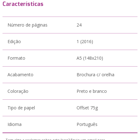
Características
Número de páginas
24
Edição
1 (2016)
Formato
A5 (148x210)
Acabamento
Brochura c/ orelha
Coloração
Preto e branco
Tipo de papel
Offset 75g
Idioma
Português
Tem algo a reclamar sobre este livro? Envie um email para