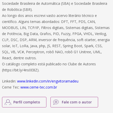
Sociedade Brasileira de Automática (SBA) e Sociedade Brasileira
de Robótica (SBR).
Ao longo dos anos escrevi vasto acervo literário técnico e
científico. Alguns temas abordados: DFT, FFT, PDS, CAN,
MODBUS, LIN, TCP/IP, Filtros digitais, Sistemas digitais, Sistemas
de Potência, Big Data, Grafos, PID, Fuzzy, FPGA, VHDL, Verilog,
CLP, DSC, DSP, ARM, inversor de frequência, soft-starter, energia
solar, IoT, LoRa, Java, php, JS, REST, Spring Boot, Spark, CSS,
SQL, VB, VC#, Perceptron, robô NAO, robô G1 Unitree, UML,
React, dentre outros.
O catálogo completo está publicado no Clube de Autores
(https://bit.ly/4ns0E8Z).
Linkedin:
www.linkedin.com/in/engvitoramadeu
Cerne Tec:
www.cerne-tec.com.br
Perfil completo
Fale com o autor