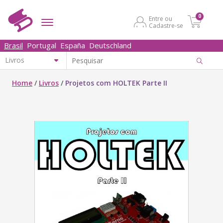
0
Entre ou
Cadastre-se
Brasil
Portugal
España
Deutschland
Home
/
Livros
/
Projetos com HOLTEK Parte II