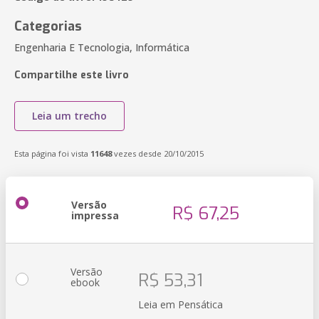
Categorias
Engenharia E Tecnologia, Informática
Compartilhe este livro
Leia um trecho
Esta página foi vista
11648
vezes desde 20/10/2015
Versão
R$ 67,25
impressa
Versão
R$ 53,31
ebook
Leia em Pensática