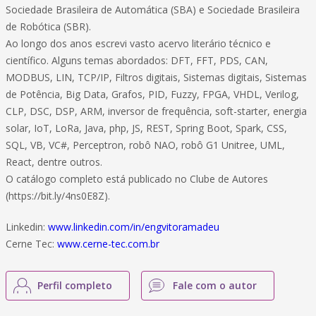
Sociedade Brasileira de Automática (SBA) e Sociedade Brasileira
de Robótica (SBR).
Ao longo dos anos escrevi vasto acervo literário técnico e
científico. Alguns temas abordados: DFT, FFT, PDS, CAN,
MODBUS, LIN, TCP/IP, Filtros digitais, Sistemas digitais, Sistemas
de Potência, Big Data, Grafos, PID, Fuzzy, FPGA, VHDL, Verilog,
CLP, DSC, DSP, ARM, inversor de frequência, soft-starter, energia
solar, IoT, LoRa, Java, php, JS, REST, Spring Boot, Spark, CSS,
SQL, VB, VC#, Perceptron, robô NAO, robô G1 Unitree, UML,
React, dentre outros.
O catálogo completo está publicado no Clube de Autores
(https://bit.ly/4ns0E8Z).
Linkedin:
www.linkedin.com/in/engvitoramadeu
Cerne Tec:
www.cerne-tec.com.br
Perfil completo
Fale com o autor