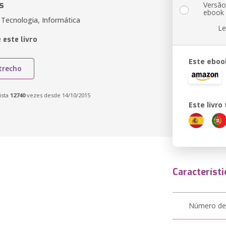
s
Versã
ebook
 Tecnologia, Informática
Le
 este livro
Este eboo
trecho
ista
12740
vezes desde 14/10/2015
Este livr
Característi
Número de