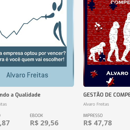
ando a Qualidade
GESTÃO DE COMP
itas
Alvaro Freitas
O
EBOOK
IMPRESSO
,87
R$ 29,56
R$ 47,78