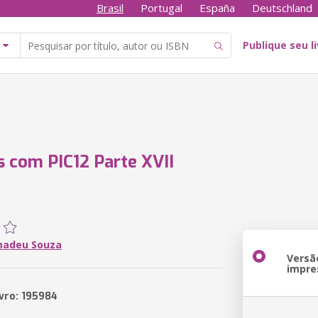
Brasil
Portugal
España
Deutschland
Publique seu l
s com PIC12 Parte XVII
madeu Souza
Versã
impre
ivro: 195984