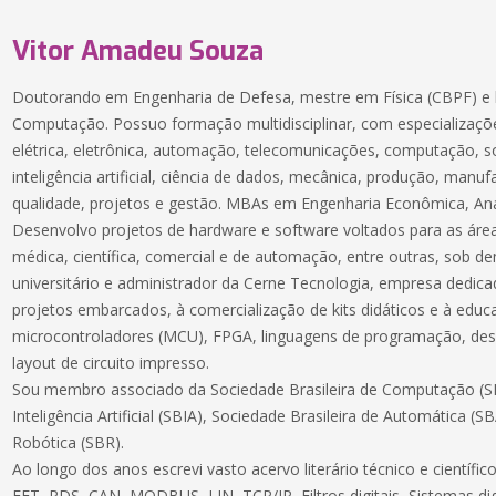
Vitor Amadeu Souza
Doutorando em Engenharia de Defesa, mestre em Física (CBPF) e 
Computação. Possuo formação multidisciplinar, com especializaçõe
elétrica, eletrônica, automação, telecomunicações, computação, 
inteligência artificial, ciência de dados, mecânica, produção, manuf
qualidade, projetos e gestão. MBAs em Engenharia Econômica, Aná
Desenvolvo projetos de hardware e software voltados para as áreas
médica, científica, comercial e de automação, entre outras, sob 
universitário e administrador da Cerne Tecnologia, empresa dedic
projetos embarcados, à comercialização de kits didáticos e à educ
microcontroladores (MCU), FPGA, linguagens de programação, des
layout de circuito impresso.
Sou membro associado da Sociedade Brasileira de Computação (SB
Inteligência Artificial (SBIA), Sociedade Brasileira de Automática (S
Robótica (SBR).
Ao longo dos anos escrevi vasto acervo literário técnico e científ
FFT, PDS, CAN, MODBUS, LIN, TCP/IP, Filtros digitais, Sistemas dig