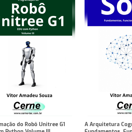
mação do Robô Unitree G1
A Arquitetura Cog
m Python Volume III
Fundamentos, Fun