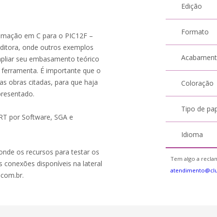
Edição
Formato
ramação em C para o PIC12F –
ditora, onde outros exemplos
Acabamen
mpliar seu embasamento teórico
a ferramenta. É importante que o
as obras citadas, para que haja
Coloração
presentado.
Tipo de pa
RT por Software, SGA e
Idioma
 onde os recursos para testar os
Tem algo a reclam
 conexões disponíveis na lateral
atendimento@cl
.com.br.