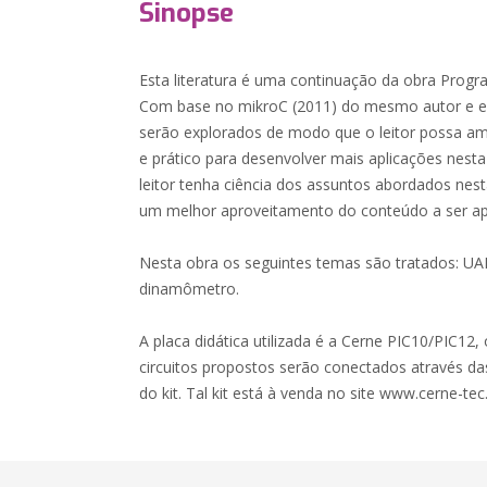
Sinopse
Esta literatura é uma continuação da obra Prog
Com base no mikroC (2011) do mesmo autor e e
serão explorados de modo que o leitor possa a
e prático para desenvolver mais aplicações nest
leitor tenha ciência dos assuntos abordados nest
um melhor aproveitamento do conteúdo a ser a
Nesta obra os seguintes temas são tratados: UA
dinamômetro.
A placa didática utilizada é a Cerne PIC10/PIC12,
circuitos propostos serão conectados através das
do kit. Tal kit está à venda no site www.cerne-tec