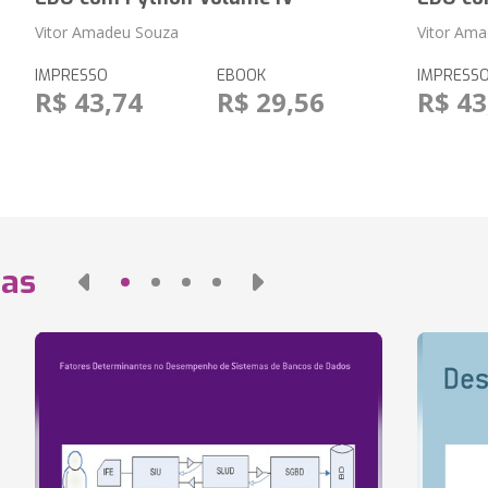
Vitor Amadeu Souza
Vitor Am
IMPRESSO
EBOOK
IMPRESS
R$ 43,74
R$ 29,56
R$ 43
das