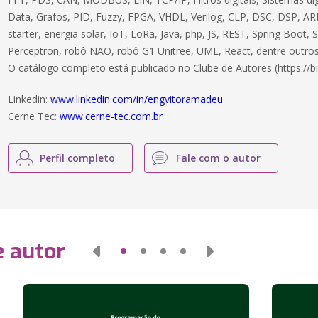
Data, Grafos, PID, Fuzzy, FPGA, VHDL, Verilog, CLP, DSC, DSP, ARM
starter, energia solar, IoT, LoRa, Java, php, JS, REST, Spring Boot,
Perceptron, robô NAO, robô G1 Unitree, UML, React, dentre outros
O catálogo completo está publicado no Clube de Autores (https://bi
Linkedin:
www.linkedin.com/in/engvitoramadeu
Cerne Tec:
www.cerne-tec.com.br
Perfil completo
Fale com o autor
e autor