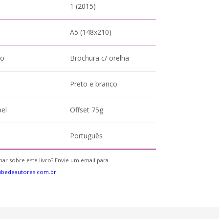
1 (2015)
A5 (148x210)
to
Brochura c/ orelha
Preto e branco
pel
Offset 75g
Português
ar sobre este livro? Envie um email para
ubedeautores.com.br