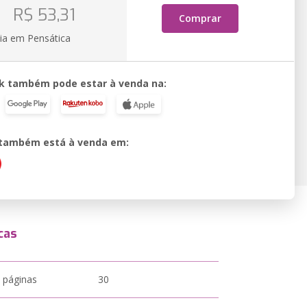
o
R$ 53,31
Comprar
ia em Pensática
k também pode estar à venda na:
o também está à venda em:
cas
 páginas
30