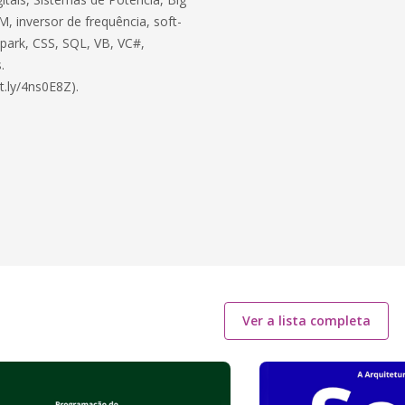
, inversor de frequência, soft-
 Spark, CSS, SQL, VB, VC#,
.
t.ly/4ns0E8Z).
Ver a lista completa