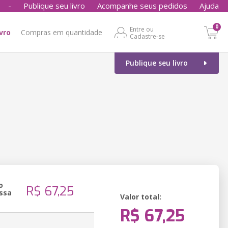
-
Publique seu livro
Acompanhe seus pedidos
Ajuda
0
Entre ou
ivro
Compras em quantidade
Cadastre-se
Publique seu livro
o
R$ 67,25
ssa
Valor total:
R$ 67,25