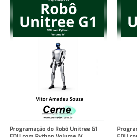
Programação do Robô Unitree G1
Progra
EDU com Python Volume IV
EDU co