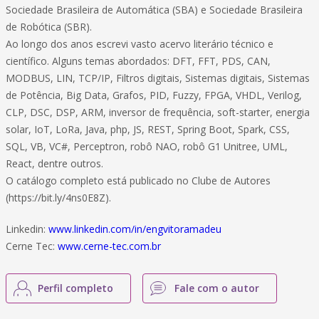
Sociedade Brasileira de Automática (SBA) e Sociedade Brasileira
de Robótica (SBR).
Ao longo dos anos escrevi vasto acervo literário técnico e
científico. Alguns temas abordados: DFT, FFT, PDS, CAN,
MODBUS, LIN, TCP/IP, Filtros digitais, Sistemas digitais, Sistemas
de Potência, Big Data, Grafos, PID, Fuzzy, FPGA, VHDL, Verilog,
CLP, DSC, DSP, ARM, inversor de frequência, soft-starter, energia
solar, IoT, LoRa, Java, php, JS, REST, Spring Boot, Spark, CSS,
SQL, VB, VC#, Perceptron, robô NAO, robô G1 Unitree, UML,
React, dentre outros.
O catálogo completo está publicado no Clube de Autores
(https://bit.ly/4ns0E8Z).
Linkedin:
www.linkedin.com/in/engvitoramadeu
Cerne Tec:
www.cerne-tec.com.br
Perfil completo
Fale com o autor