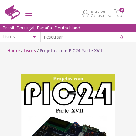
0
Entre ou
Cadastre-se
Brasil
Portugal
España
Deutschland
Home
/
Livros
/
Projetos com PIC24 Parte XVII