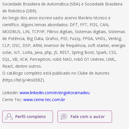
Sociedade Brasileira de Automática (SBA) e Sociedade Brasileira
de Robótica (SBR).
Ao longo dos anos escrevi vasto acervo literário técnico e
científico. Alguns temas abordados: DFT, FFT, PDS, CAN,
MODBUS, LIN, TCP/IP, Filtros digitais, Sistemas digitais, Sistemas
de Potência, Big Data, Grafos, PID, Fuzzy, FPGA, VHDL, Verilog,
CLP, DSC, DSP, ARM, inversor de frequência, soft-starter, energia
solar, IoT, LoRa, Java, php, JS, REST, Spring Boot, Spark, CSS,
SQL, VB, VC#, Perceptron, robô NAO, robô G1 Unitree, UML,
React, dentre outros.
O catálogo completo está publicado no Clube de Autores
(https://bit.ly/4ns0E8Z).
Linkedin:
www.linkedin.com/in/engvitoramadeu
Cerne Tec:
www.cerne-tec.com.br
Perfil completo
Fale com o autor