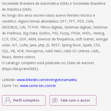
Sociedade Brasileira de Automática (SBA) e Sociedade Brasileira
de Robótica (SBR).
Ao longo dos anos escrevi vasto acervo literário técnico e
científico. Alguns temas abordados: DFT, FFT, PDS, CAN,
MODBUS, LIN, TCP/IP, Filtros digitais, Sistemas digitais, Sistemas
de Potência, Big Data, Grafos, PID, Fuzzy, FPGA, VHDL, Verilog,
CLP, DSC, DSP, ARM, inversor de frequência, soft-starter, energia
solar, IoT, LoRa, Java, php, JS, REST, Spring Boot, Spark, CSS,
SQL, VB, VC#, Perceptron, robô NAO, robô G1 Unitree, UML,
React, dentre outros.
O catálogo completo está publicado no Clube de Autores
(https://bit.ly/4ns0E8Z).
Linkedin:
www.linkedin.com/in/engvitoramadeu
Cerne Tec:
www.cerne-tec.com.br
Perfil completo
Fale com o autor