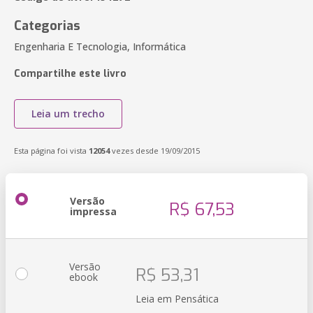
Categorias
Engenharia E Tecnologia, Informática
Compartilhe este livro
Leia um trecho
Esta página foi vista
12054
vezes desde 19/09/2015
Versão
R$ 67,53
impressa
Versão
R$ 53,31
ebook
Leia em Pensática