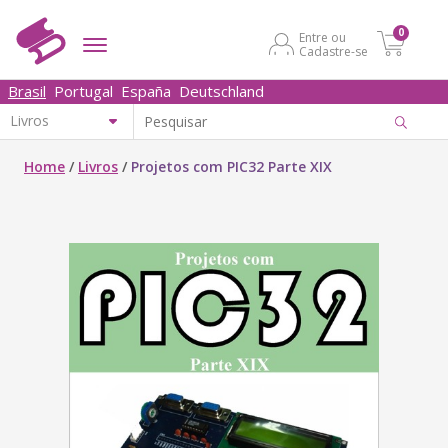
0
Entre ou
Cadastre-se
Brasil
Portugal
España
Deutschland
Home
/
Livros
/
Projetos com PIC32 Parte XIX