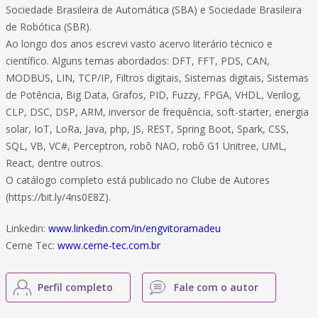
Sociedade Brasileira de Automática (SBA) e Sociedade Brasileira
de Robótica (SBR).
Ao longo dos anos escrevi vasto acervo literário técnico e
científico. Alguns temas abordados: DFT, FFT, PDS, CAN,
MODBUS, LIN, TCP/IP, Filtros digitais, Sistemas digitais, Sistemas
de Potência, Big Data, Grafos, PID, Fuzzy, FPGA, VHDL, Verilog,
CLP, DSC, DSP, ARM, inversor de frequência, soft-starter, energia
solar, IoT, LoRa, Java, php, JS, REST, Spring Boot, Spark, CSS,
SQL, VB, VC#, Perceptron, robô NAO, robô G1 Unitree, UML,
React, dentre outros.
O catálogo completo está publicado no Clube de Autores
(https://bit.ly/4ns0E8Z).
Linkedin:
www.linkedin.com/in/engvitoramadeu
Cerne Tec:
www.cerne-tec.com.br
Perfil completo
Fale com o autor