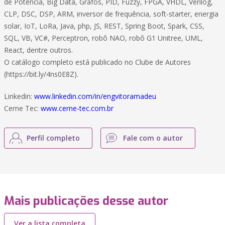
de Potência, Big Data, Grafos, PID, Fuzzy, FPGA, VHDL, Verilog,
CLP, DSC, DSP, ARM, inversor de frequência, soft-starter, energia
solar, IoT, LoRa, Java, php, JS, REST, Spring Boot, Spark, CSS,
SQL, VB, VC#, Perceptron, robô NAO, robô G1 Unitree, UML,
React, dentre outros.
O catálogo completo está publicado no Clube de Autores
(https://bit.ly/4ns0E8Z).
Linkedin:
www.linkedin.com/in/engvitoramadeu
Cerne Tec:
www.cerne-tec.com.br
Perfil completo
Fale com o autor
Mais publicações desse autor
Ver a lista completa