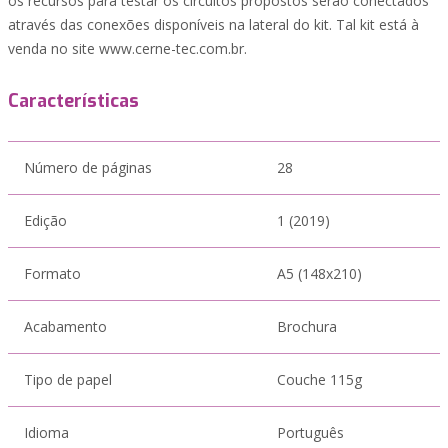
os recursos para testar os circuitos propostos serão conectados
através das conexões disponíveis na lateral do kit. Tal kit está à
venda no site www.cerne-tec.com.br.
Características
Número de páginas
28
Edição
1 (2019)
Formato
A5 (148x210)
Acabamento
Brochura
Tipo de papel
Couche 115g
Idioma
Português