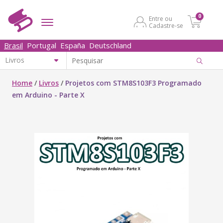
0
Entre ou
Cadastre-se
Brasil
Portugal
España
Deutschland
Home
/
Livros
/
Projetos com STM8S103F3 Programado
em Arduino - Parte X