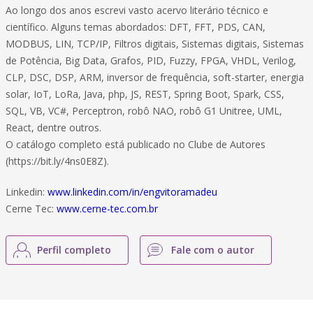
Ao longo dos anos escrevi vasto acervo literário técnico e
científico. Alguns temas abordados: DFT, FFT, PDS, CAN,
MODBUS, LIN, TCP/IP, Filtros digitais, Sistemas digitais, Sistemas
de Potência, Big Data, Grafos, PID, Fuzzy, FPGA, VHDL, Verilog,
CLP, DSC, DSP, ARM, inversor de frequência, soft-starter, energia
solar, IoT, LoRa, Java, php, JS, REST, Spring Boot, Spark, CSS,
SQL, VB, VC#, Perceptron, robô NAO, robô G1 Unitree, UML,
React, dentre outros.
O catálogo completo está publicado no Clube de Autores
(https://bit.ly/4ns0E8Z).
Linkedin:
www.linkedin.com/in/engvitoramadeu
Cerne Tec:
www.cerne-tec.com.br
Perfil completo
Fale com o autor