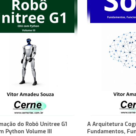
mação do Robô Unitree G1
A Arquitetura Cog
m Python Volume III
Fundamentos, Fun