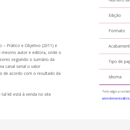
Edição
Formato
o – Prático e Objetivo (2011) e
Acabamen
 mesmo autor e editora, onde o
nsores seguindo o sumário da
Tipo de pa
a canal serial o valor
o de acordo com o resultado da
Idioma
Tem algo a reclam
 tal kit está à venda no site
atendimento@cl