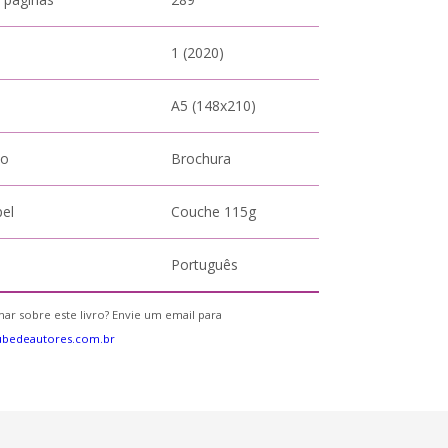
1 (2020)
A5 (148x210)
to
Brochura
pel
Couche 115g
Português
ar sobre este livro? Envie um email para
ubedeautores.com.br