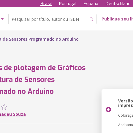
Brasil
Portugal
España
Deutschland
Publique seu l
ra de Sensores Programado no Arduino
s de plotagem de Gráficos
itura de Sensores
mado no Arduino
Versã
impre
madeu Souza
Coloraç
Acabam