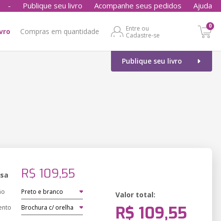
-
Publique seu livro
Acompanhe seus pedidos
Ajuda
0
Entre ou
ivro
Compras em quantidade
Cadastre-se
Publique seu livro
o
R$ 109,55
ssa
ão
Valor total:
R$ 109,55
ento