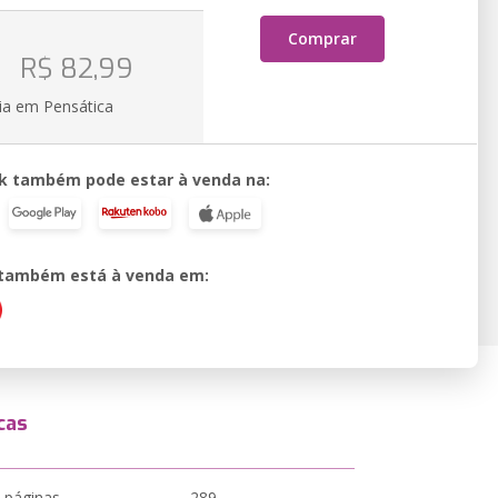
Comprar
o
R$ 82,99
ia em Pensática
k também pode estar à venda na:
o também está à venda em:
cas
 páginas
289