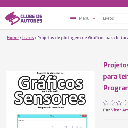
Menu
Home
/
Livros
/
Projetos de plotagem de Gráficos para leitu
Projeto
para le
Progra
Por
Vitor A