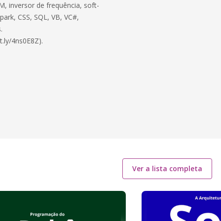
, inversor de frequência, soft-
 Spark, CSS, SQL, VB, VC#,
.
t.ly/4ns0E8Z).
Ver a lista completa