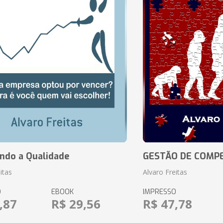
ando a Qualidade
GESTÃO DE COMP
itas
Alvaro Freitas
O
EBOOK
IMPRESSO
,87
R$ 29,56
R$ 47,78