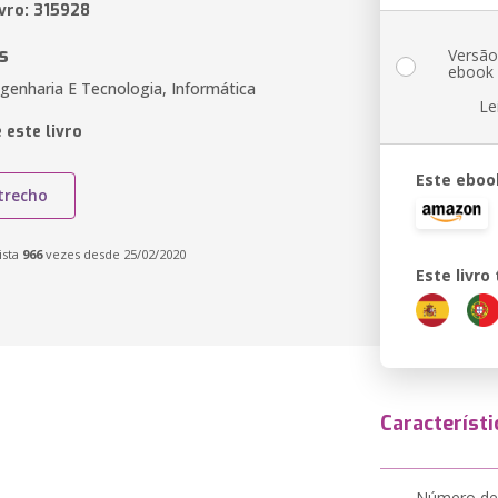
ivro: 315928
s
Versã
ebook
genharia E Tecnologia, Informática
Le
 este livro
Este eboo
trecho
ista
966
vezes desde 25/02/2020
Este livr
Característi
Número de