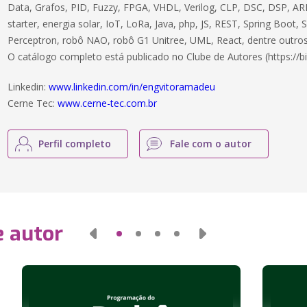
Data, Grafos, PID, Fuzzy, FPGA, VHDL, Verilog, CLP, DSC, DSP, ARM
starter, energia solar, IoT, LoRa, Java, php, JS, REST, Spring Boot,
Perceptron, robô NAO, robô G1 Unitree, UML, React, dentre outros
O catálogo completo está publicado no Clube de Autores (https://bi
Linkedin:
www.linkedin.com/in/engvitoramadeu
Cerne Tec:
www.cerne-tec.com.br
Perfil completo
Fale com o autor
e autor