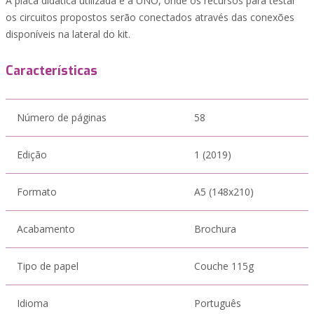
A placa didática utilizada é a UNO, onde os recursos para testar
os circuitos propostos serão conectados através das conexões
disponíveis na lateral do kit.
Características
Número de páginas
58
Edição
1 (2019)
Formato
A5 (148x210)
Acabamento
Brochura
Tipo de papel
Couche 115g
Idioma
Português