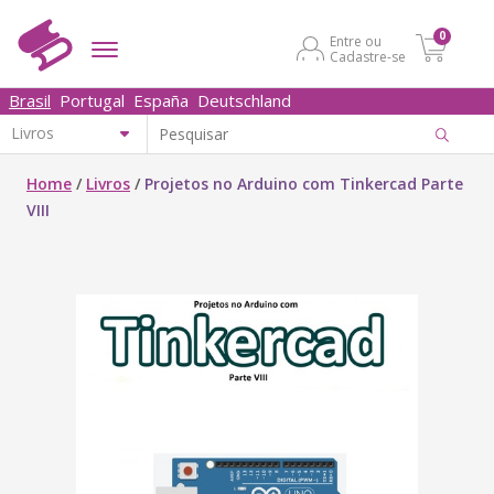
0
Entre ou
Cadastre-se
Brasil
Portugal
España
Deutschland
Home
/
Livros
/
Projetos no Arduino com Tinkercad Parte
VIII